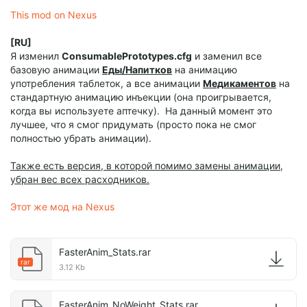
This mod on Nexus
[RU]
Я изменил
ConsumablePrototypes.cfg
и заменил все
базовую анимации
Еды/Напитков
на анимацию
употребления таблеток, а все анимации
Медикаментов
на
стандартную анимацию инъекции (она проигрывается,
когда вы используете аптечку). На данный момент это
лучшее, что я смог придумать (просто пока не смог
полностью убрать анимации).
Также есть версия, в которой помимо замены анимации,
убран вес всех расходников.
Этот же мод на Nexus
FasterAnim_Stats.rar
rar
3.12 Kb
FasterAnim_NoWeight_Stats.rar