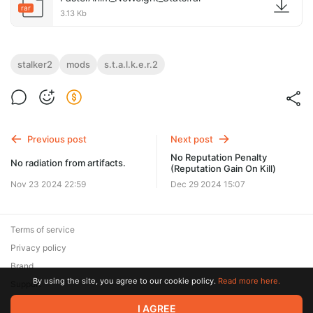
rar
3.13 Kb
stalker2
mods
s.t.a.l.k.e.r.2
Previous post
Next post
No Reputation Penalty
No radiation from artifacts.
(Reputation Gain On Kill)
Nov 23 2024 22:59
Dec 29 2024 15:07
Terms of service
Privacy policy
Brand
By using the site, you agree to our cookie policy.
Read more here.
Support
© 2026 Zaya Solutions Limited. All rights reserved. All trademarks
I AGREE