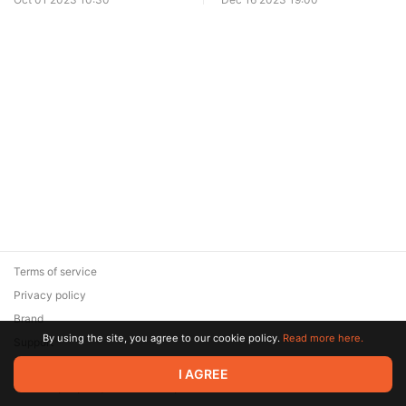
Terms of service
Privacy policy
Brand
By using the site, you agree to our cookie policy.
Read more here.
Support
© 2026 Zaya Solutions Limited. All rights reserved. All trademarks
I AGREE
are the property of their respective owners.