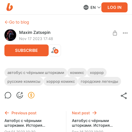
LOG IN
EN
Go to blog
Maxim Zatsepin
Nov 17 2023 17:48
SUBSCRIBE
Автобус с чёрными шторками. История
автобус с чёрными шторками
комикс
хоррор
Четвертая. 34-35 страницы
русские комиксы
хоррор комикс
городские легенды
Level required:
НА КАРАНДАШИ
SUBSCRIBE
Previous post
Next post
Автобус с чёрными
Автобус с чёрными
шторками. История
шторками. История
Четвертая. 33 страница
Четвертая. 36 страница
Oct 01 2023 10:30
Dec 16 2023 19:00