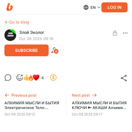
LOG IN
EN
Go to blog
Злой Эколог
Oct 08 2025 09:16
SUBSCRIBE
АЛХИМИЯ МЫСЛИ И БЫТИЯ
4
Электрическое Тело Понимание
Level required:
Системы Напряжения Человека (аудио)
Общий
Previous post
Next post
SUBSCRIBE
АЛХИМИЯ МЫСЛИ И БЫТИЯ
АЛХИМИЯ МЫСЛИ И БЫТИЯ
Электрическое Тело:
КЛЮЧИ 🔑 АКАШИ Алхимия
Limited (29 remaining)
Понимание Системы
Сознания и Квантовое Поле:
Oct 08 2025 09:12
Oct 08 2025 09:17
Напряжения Человека.
От Чертежа до Воплощения