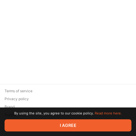
Terms of service
Privacy policy
Brand
By using the site, you agree to our cookie policy.
Read more here.
Support
© 2026 Zaya Solutions Limited. All rights reserved. All trademarks
I AGREE
are the property of their respective owners.