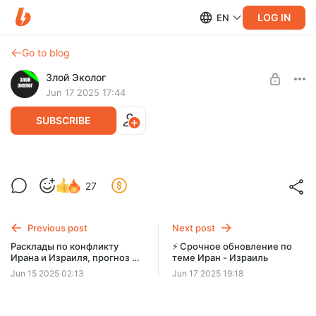
LOG IN
EN
Go to blog
Злой Эколог
Jun 17 2025 17:44
SUBSCRIBE
Искусственный интеллект во время
27
Ирано - Израильского конфликта
Level required:
Общий
Previous post
Next post
SUBSCRIBE
Расклады по конфликту
⚡️ Срочное обновление по
Ирана и Израиля, прогноз на
теме Иран - Израиль
Limited (29 remaining)
ближайшие 2 недели
Jun 15 2025 02:13
Jun 17 2025 19:18