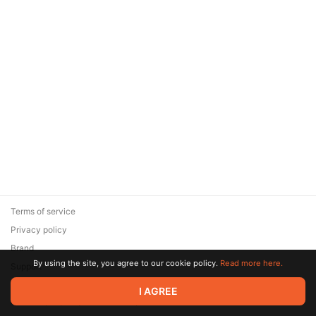
Terms of service
Privacy policy
Brand
By using the site, you agree to our cookie policy.
Read more here.
Support
© 2026 Zaya Solutions Limited. All rights reserved. All trademarks
I AGREE
are the property of their respective owners.