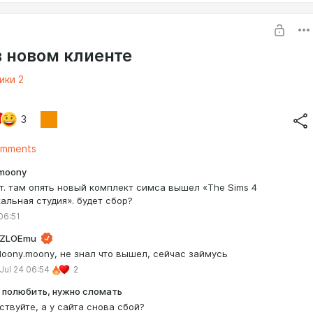
в новом клиенте
ики 2
3
omments
.moony
т. там опять новый комплект симса вышел «The Sims 4
альная студия». будет сбор?
06:51
ZLOEmu
loony.moony, не знал что вышел, сейчас займусь
Jul 24 06:54
2
 полюбить, нужно сломать
ствуйте, а у сайта снова сбой?