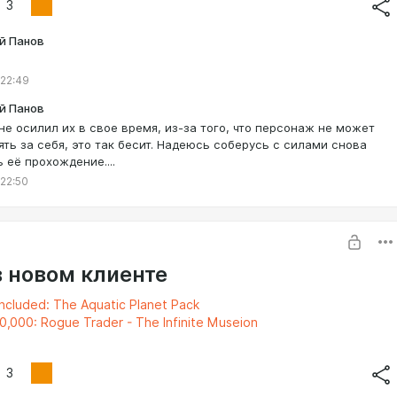
3
й Панов
 22:49
й Панов
 не осилил их в свое время, из-за того, что персонаж не может
ять за себя, это так бесит. Надеюсь соберусь с силами снова
ь её прохождение....
 22:50
в новом клиенте
ncluded: The Aquatic Planet Pack
,000: Rogue Trader - The Infinite Museion
3