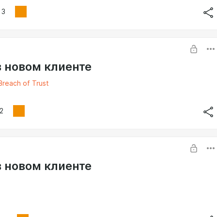
3
в новом клиенте
Breach of Trust
2
в новом клиенте