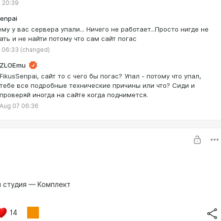
 20:39
Senpai
му у вас сервера упали... Ничего не работает...Просто нигде не
ать и не найти потому что сам сайт погас
 06:33
(changed)
ZLOEmu
FikusSenpai, сайт то с чего бы погас? Упал - потому что упал,
тебе все подробные технические причины или что? Сиди и
проверяй иногда на сайте когда поднимется.
Aug 07 06:36
 студия — Комплект
14