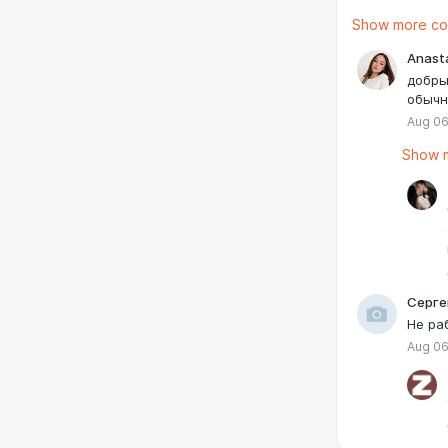
Show more c
Anasta
добры
обычн
Aug 06
Show m
Серге
Не ра
Aug 06