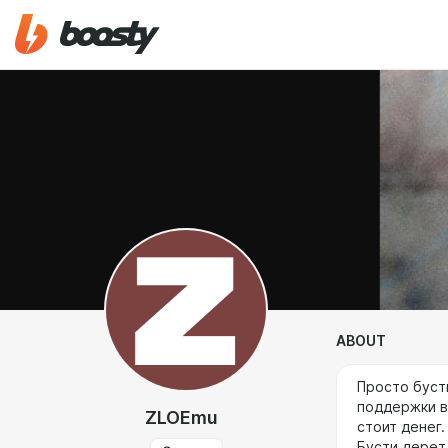
ABOUT
Просто буст
поддержки в
ZLOEmu
стоит денег.
Бусти дерет 