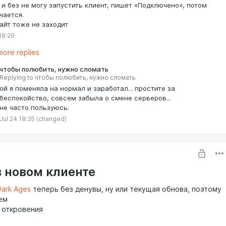
 и без не могу запустить клиент, пишет «Подключено», потом
чается.
сайт тоже не заходит
18:29
ore replies
чтобы полюбить, нужно сломать
Replying to
чтобы полюбить, нужно сломать
ой я поменяла на нормал и заработал... простите за
беспокойство, совсем забыла о смене серверов...
не часто пользуюсь.
Jul 24 18:35
(changed)
в новом клиенте
ark Ages
теперь без денувы, ну или текущая обнова, поэтому
ем
 откровения