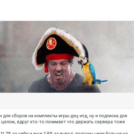
и для сборов на комплекты-игры-длц-итд, ну и подписка для
 целом, вдруг кто-то понимает что держать сервера тоже
11.7% за себя и еще 2.8% за вывод, поэтому цели больше на