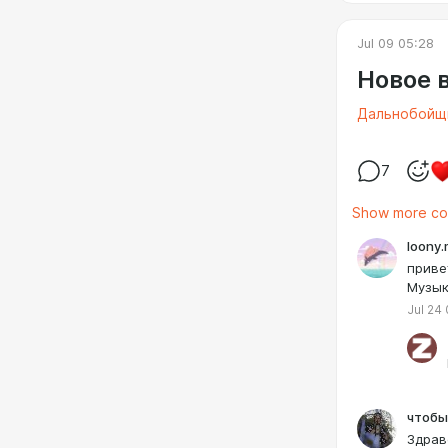
Jul 09 05:28
Новое 
Дальнобойщ
7
Show more c
loony
приве
Музык
Jul 24 
чтобы
Здрав