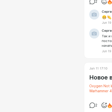
2
Серге
Jun 19
Серге
Так и
посто
начат
Jun 19
Jun 11 17:10
Новое 
Oxygen Not I
Warhammer 40
2