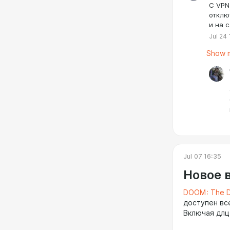
С VPN
отклю
и на 
Jul 24 
Show m
Jul 07 16:35
Новое 
DOOM: The D
доступен вс
Включая длц