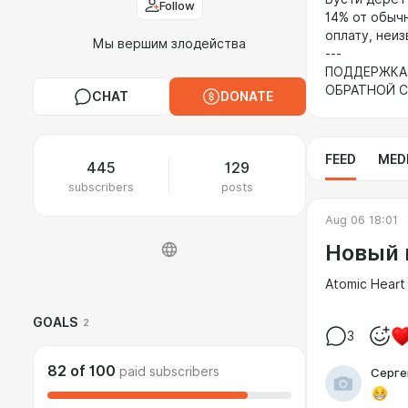
Follow
14% от обычн
оплату, неи
Мы вершим злодейства
---
ПОДДЕРЖКА 
ОБРАТНОЙ С
CHAT
DONATE
FEED
MED
445
129
subscribers
posts
Aug 06 18:01
Новый 
Atomic Hear
GOALS
2
3
82
of
100
paid subscribers
Серге