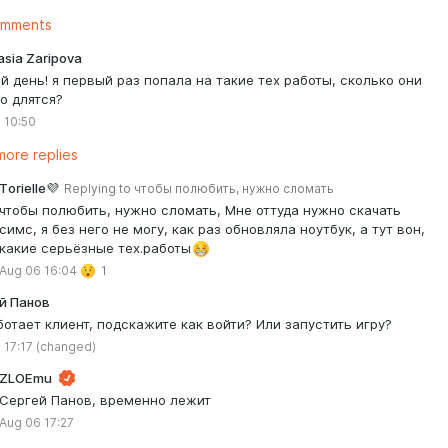
omments
sia Zaripova
й день! я первый раз попала на такие тех работы, сколько они
о длятся?
 10:50
ore replies
Тorielle💜
Replying to
чтобы полюбить, нужно сломать
чтобы полюбить, нужно сломать, Мне оттуда нужно скачать
симс, я без него не могу, как раз обновляла ноутбук, а тут вон,
какие серьёзные тех.работы
Aug 06 16:04
1
й Панов
ботает клиент, подскажите как войти? Или запустить игру?
 17:17
(changed)
ZLOEmu
Сергей Панов, временно лежит
Aug 06 17:27