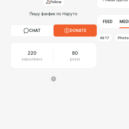
Follow
Пишу фанфик по Наруто
FEED
MED
CHAT
DONATE
All
17
Photo
220
80
subscribers
posts