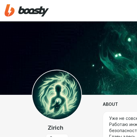
ABOUT
Уже не совс
Работаю инж
Zirich
безопасност
Главы здесь