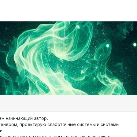
ем начинающий автор.
енером, проектирую слаботочные системы и системы
и.
 выкладываются раньше, чем на других площадках.