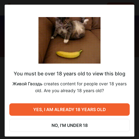
LOG IN
EN
Follow
You must be over 18 years old to view this blog
Живой Гвоздь
Живой Гвоздь
creates content for people over 18 years
YouTube-канал
old. Are you already 18 years old?
1 651
subscribers
8
posts
YES, I AM ALREADY 18 YEARS OLD
NO, I'M UNDER 18
APPLY FOR SUPPORT