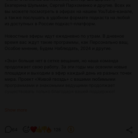
Екатерина Шульман, Сергей Пархоменко и другие. Всех их
вы можете посмотреть в эфирах на нашем YouTube-канале,
а также послушать в удобном формате подкаста на любой
из доступных в России подкаст-платформ.
Новостные эфиры идут ежедневно по утрам. В дневное
время вас ждут такие программы, как Персонально ваш,
Особое мнение, Будем Наблюдать, 2024 и другие.
«Эха» больше нет в сетке вещания, но наша команда
продолжает свою работу. За эти годы мы освоили новые
площадки и выходим в эфир каждый день из разных точек
мира. Проект «Живой гвоздь» с вашими любимыми
программами и знакомыми ведущими продолжает
существовать только благодаря вашей поддержке!
18+ НАСТОЯЩИЙ МАТЕРИАЛ (ИНФОРМАЦИЯ)
ПРОИЗВЕДЕН, РАСПРОСТРАНЕН И (ИЛИ) НАПРАВЛЕН
Show more
АЛЕКСЕЕМ ВЕНЕДИКТОВЫМ, СТАНИСЛАВОМ
БЕЛКОВСКИМ, ВИКТОРОМ ШЕНДЕРОВИЧЕМ, ЕКАТЕРИНОЙ
ШУЛЬМАН, СЕРГЕЕМ ПАРХОМЕНКО, ЯВЛЯЮЩИМИСЯ
64
128
УЧРЕДИТЕЛЯМИ, ЧЛЕНАМИ, УЧАСТНИКАМИ,