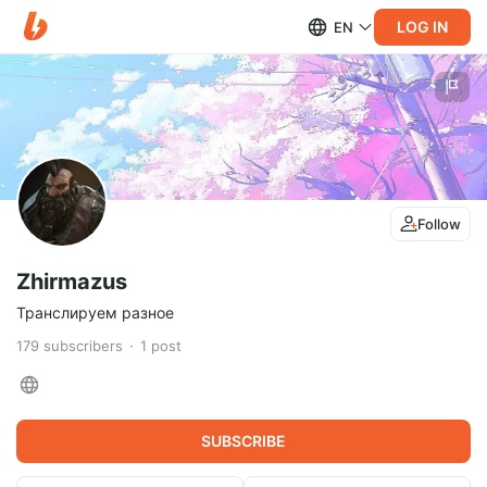
LOG IN
EN
Follow
Zhirmazus
Транслируем разное
179
subscribers
1
post
SUBSCRIBE