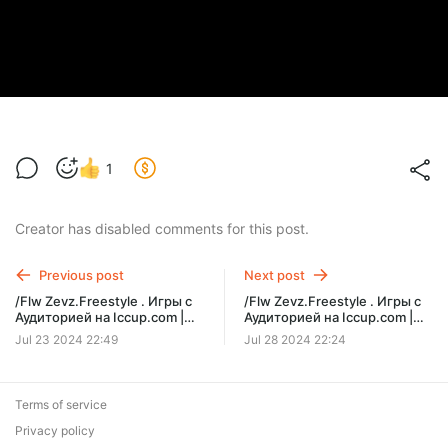
1
Creator has disabled comments for this post.
Previous post
Next post
/Flw Zevz.Freestyle . Игры с
/Flw Zevz.Freestyle . Игры с
Аудиторией на Iccup.com |
Аудиторией на Iccup.com |
Информация в Описании
Информация в Описании
Jul 23 2024 22:49
Jul 28 2024 22:24
Стрима !
Стрима !
Terms of service
Privacy policy