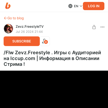
LOG IN
EN
Go to blog
Zevz.FreestyleTV
Jul 26 2024 21:44
SUBSCRIBE
/Flw Zevz.Freestyle . Игры с Аудиторией
на Iccup.com | Информация в Описании
Стрима !