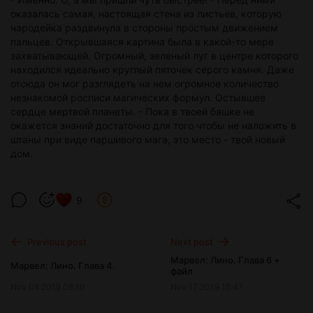
оказалась самая, настоящая стена из листьев, которую
чародейка раздвинула в стороны простым движением
пальцев. Открывшаяся картина была в какой-то мере
захватывающей. Огромный, зеленый луг в центре которого
находился идеально круглый пяточек серого камня. Даже
отсюда он мог разглядеть на нем огромное количество
незнакомой росписи магических формул. Остывшее
сердце мертвой планеты. - Пока в твоей башке не
окажется знаний достаточно для того чтобы не наложить в
штаны при виде паршивого мага, это место - твой новый
дом.
9
Previous post
Next post
Марвел: Лино. Глава 6 +
Марвел: Лино. Глава 4.
файл
Nov 08 2019 08:10
Nov 17 2019 15:47