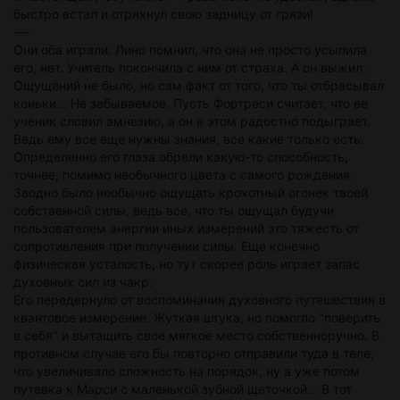
быстро встал и отряхнул свою задницу от грязи!
---
Они оба играли. Лино помнил, что она не просто усыпила
его, нет. Учитель покончила с ним от страха. А он выжил.
Ощущений не было, но сам факт от того, что ты отбрасывал
коньки... Не забываемое. Пусть Фортреси считает, что ее
ученик словил амнезию, а он в этом радостно подыграет.
Ведь ему все еще нужны знания, все какие только есть.
Определенно его глаза обрели какую-то способность,
точнее, помимо необычного цвета с самого рождения.
Заодно было необычно ощущать крохотный огонек твоей
собственной силы, ведь все, что ты ощущал будучи
пользователем энергии иных измерений это тяжесть от
сопротивления при получении силы. Еще конечно
физическая усталость, но тут скорее роль играет запас
духовных сил из чакр.
Его передернуло от воспоминания духовного путешествия в
квантовое измерение. Жуткая штука, но помогло "поверить
в себя" и вытащить свое мягкое место собственноручно. В
противном случае его бы повторно отправили туда в теле,
что увеличивало сложность на порядок, ну а уже потом
путевка к Марси с маленькой зубной щеточкой... В тот