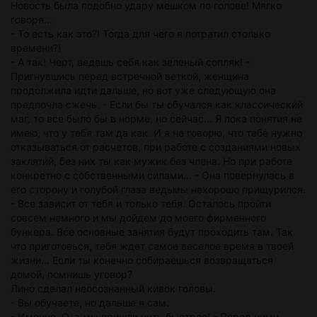
Новость была подобно удару мешком по голове! Мягко
говоря...
- То есть как это?! Тогда для чего я потратил столько
времени?!
- А так! Черт, ведешь себя как зеленый сопляк! -
Пригнувшись перед встречной веткой, женщина
продолжила идти дальше, но вот уже следующую она
предпочла сжечь. - Если бы ты обучался как классический
маг, то все было бы в норме, но сейчас... Я пока понятия не
имею, что у тебя там да как. И я не говорю, что тебе нужно
отказываться от расчетов, при работе с созданиями новых
заклятий, без них ты как мужик без члена. Но при работе
конкретно с собственными силами... - Она повернулась в
его сторону и голубой глаза ведьмы нехорошо прищурился.
- Все зависит от тебя и только тебя. Осталось пройти
совсем немного и мы дойдем до моего фирменного
бункера. Все основные занятия будут проходить там. Так
что приготовься, тебя ждет самое веселое время в твоей
жизни... Если ты конечно собираешься возвращаться
домой, помнишь уговор?
Лино сделал неосознанный кивок головы.
- Вы обучаете, но дальше я сам.
- Именно. О, а мы пришли чуть быстрее! - Перед ними