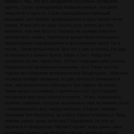
связан с тем, что его обладателя постоянно оставляли
одного. Страх принадлежал бывшей матери, чьи дети
умерли от старости. Страх принадлежал любящей
женщине, чья любовь превращалась в прах прямо на ее
глазах. И все это не одну тысячу раз, вплоть до того
момента, как она просто плюнула на жалкие попытки
имитировать жизнь. Некоторое время было посвящено
продолжению саморазвития и проклинанию оного. Ну а
после... Безмозглый отрыв. Все что у нее осталось это два
оставшихся в живых брата. Тиван и Гаст. Когда она
смотрела на них через Око, то Гаст соорудил себе уютное
гнездышко во временной аномалии, ну а Тиван жестко
подсел на собирание всевозможных безделушек. Неважно
сколько пройдет времени, но два оболтуса занимаются
тем, чем развлекали себя еще в три годика. Ну почти,
Тиван начал пошаливать с десятком слуг. До старшей
сестренки ему пока ползти и ползти... И вот, показалась
глубина сознания, которая скрывала в себе истинный страх
- первобытный ужас перед любовью. Старэй, некогда
Танелиир Эни Фортреси, до ужаса боится влюбиться. Ведь
любовь умрет, даже если она Старейшина. Но это не
носиться к обладателю "Магии Старэй", ведь даже сама
Истинная Смерть, на просьбу собрать жатву из одной