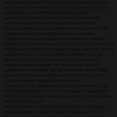
Закончив магическую обработку мозга, ведьма перешла к
доступной для нее обработки души и лишь после, в дело
пошла Марси. Ее любимица была прекрасным
вместилищем для огромного количества жизненной
энергии, плюс небольшая кроха присутствовала в
растениях вокруг. Этого с лихвой хватало для того, чтобы
запитать вложенную мистерию в тело ее ученика.
Уверенности в том, что задуманное сработает - не было
совершенно. Вот только еще один миллиард будучи одной и
она лично направиться в развлекательный поход за головой
каждого кто есть, и будет. После чего впадет в сон на
парочку циклов, тем самым дав вселенной обрасти
жирком, а затем повторит все заново. А как надоест -
придумает что-то новое. Так что хотел этого малыш Лино
или нет, но как только жизнь как следует его помотает, то
дорожка ученика приведет обратно к ней.
Заметив как трансформация Балба подошла к концу, она
обратила внимание на то, что тело подростка поддается
контролю с немалым трудом и продолжает утекать словно
песок сквозь пальцы!
Ведьма даже не успела к нему подойди, как последний
быстро пришел в себя и с минуту пялился в небо без
попытки пошевелиться. Терпение выточенное в камне