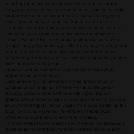
если Фортреси было внушением?! Он не должен жить!
Но удар в который была вложена вся ее физическая сила,
ожидаемо оказался безвреден. Она забыла об игрушке
Омега уровня на руке сопляка! Значит остается по
старинке - изнутри. Лино даже ничего не понял, как его
голова начала покрываться сияющими трещинами и
затем... Разрыв! Тело ее ученика разворотило в клочья.
Теперь чародейка снова одна. Ну что ж, подождать десять
сотен лет и можно совершить новый заход. Вот тебе и
попытка обратиться к случаю. Новый эксперимент должен
быть тщательно продуман!
Однако в ход ее мыслей нагло вмешался тихий звук
потрескивающего воздуха.
Сияющий контур человеческого тела потрескивал от
собирающейся энергии, в то время как валяющиеся
повсюду останки Лино Балба начали стремительно
превращаться в бесполезный прах! Все попросту усыхало
до состояния серого песка, разве что в виде исключения в
виде Тактигона. Разумная технология теперь будет
спокойно ожидать нового носителя и только.
Но такое нельзя было сказать про ученика. Гуманоидный
образ начал обретать внутри себя человеческий скелет.