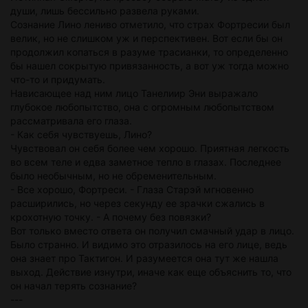
души, лишь бессильно развела руками.
Сознание Лино лениво отметило, что страх Фортресии был
велик, но не слишком уж и перспективен. Вот если бы он
продолжил копаться в разуме трасианки, то определенно
бы нашел сокрытую привязанность, а вот уж тогда можно
что-то и придумать.
Нависающее над ним лицо Танелиир Эни выражало
глубокое любопытство, она с огромным любопытством
рассматривала его глаза.
- Как себя чувствуешь, Лино?
Чувствовал он себя более чем хорошо. Приятная легкость
во всем теле и едва заметное тепло в глазах. Последнее
было необычным, но не обременительным.
- Все хорошо, Фортреси. - Глаза Старэй мгновенно
расширились, но через секунду ее зрачки сжались в
крохотную точку. - А почему без повязки?
Вот только вместо ответа он получил смачный удар в лицо.
Было странно. И видимо это отразилось на его лице, ведь
она знает про Тактигон. И разумеется она тут же нашла
выход. Действие изнутри, иначе как еще объяснить то, что
он начал терять сознание?
---