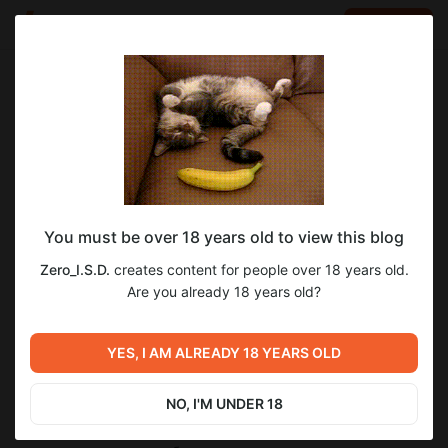
LOG IN
EN
Go to blog
Zero_I.S.D.
Nov 12 2019 02:30
SUBSCRIBE
Марвел: Лино. Глава 5
You must be over 18 years old to view this blog
Лино - Глава 5.docx
Zero_I.S.D.
creates content for people over 18 years old.
docx
24.73 Kb
Are you already 18 years old?
Сознание вспышкой вернулось в его тело. Вернее,
некоторое время он просто пялился в никуда, пока наконец
YES, I AM ALREADY 18 YEARS OLD
не осознал, что рассматривал небо того, что осталось
Цигнус Икс-один. Куча звезд и бесконечный океан
NO, I'M UNDER 18
темноты... Но затем, Лино неожиданно увидел страх. Не
свой, этот потаенный ужас принадлежал не ему и был