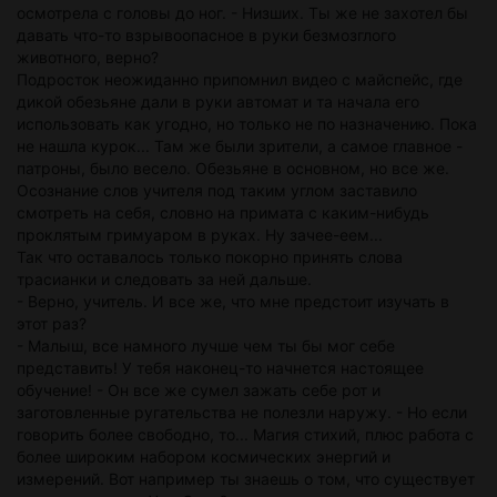
осмотрела с головы до ног. - Низших. Ты же не захотел бы
давать что-то взрывоопасное в руки безмозглого
животного, верно?
Подросток неожиданно припомнил видео с майспейс, где
дикой обезьяне дали в руки автомат и та начала его
использовать как угодно, но только не по назначению. Пока
не нашла курок... Там же были зрители, а самое главное -
патроны, было весело. Обезьяне в основном, но все же.
Осознание слов учителя под таким углом заставило
смотреть на себя, словно на примата с каким-нибудь
проклятым гримуаром в руках. Ну зачее-еем...
Так что оставалось только покорно принять слова
трасианки и следовать за ней дальше.
- Верно, учитель. И все же, что мне предстоит изучать в
этот раз?
- Малыш, все намного лучше чем ты бы мог себе
представить! У тебя наконец-то начнется настоящее
обучение! - Он все же сумел зажать себе рот и
заготовленные ругательства не полезли наружу. - Но если
говорить более свободно, то... Магия стихий, плюс работа с
более широким набором космических энергий и
измерений. Вот например ты знаешь о том, что существует