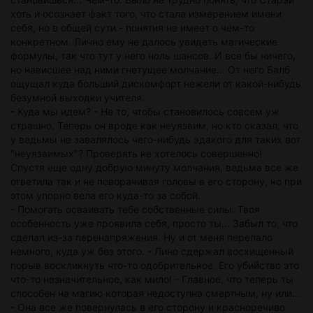
хоть и осознает факт того, что стала измерением имени
себя, но в общей сути - понятия не имеет о чем-то
конкретном. Лично ему не далось увидеть магические
формулы, так что тут у него ноль шансов. И все бы ничего,
но нависшее над ними гнетущее молчание... От него Балб
ощущал куда больший дискомфорт нежели от какой-нибудь
безумной выходки учителя.
- Куда мы идем? - Не то, чтобы становилось совсем уж
страшно. Теперь он вроде как неуязвим, но кто сказал, что
у ведьмы не завалялось чего-нибудь эдакого для таких вот
"неуязвимых"? Проверять не хотелось совершенно!
Спустя еще одну добрую минуту молчания, ведьма все же
ответила так и не поворачивая головы в его сторону, но при
этом упорно вела его куда-то за собой.
- Помогать осваивать тебе собственные силы. Твоя
особенность уже проявила себя, просто ты... Забыл то, что
сделал из-за перенапряжения. Ну и от меня перепало
немного, куда уж без этого. - Лино сдержал восхищенный
порыв воскликнуть что-то одобрительное. Его убийство это
что-то незначительное, как мило! - Главное, что теперь ты
способен на магию которая недоступна смертным, ну или...
- Она все же повернулась в его сторону и красноречиво