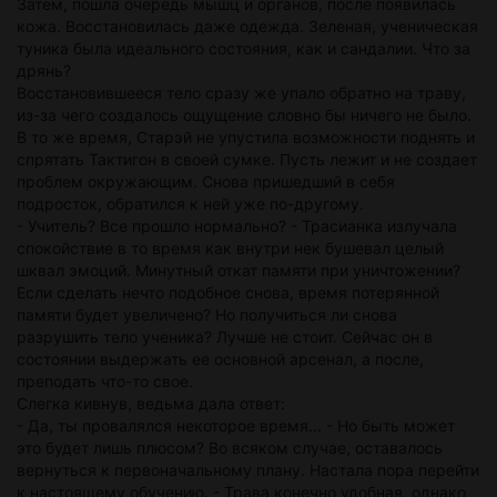
Затем, пошла очередь мышц и органов, после появилась
кожа. Восстановилась даже одежда. Зеленая, ученическая
туника была идеального состояния, как и сандалии. Что за
дрянь?
Восстановившееся тело сразу же упало обратно на траву,
из-за чего создалось ощущение словно бы ничего не было.
В то же время, Старэй не упустила возможности поднять и
спрятать Тактигон в своей сумке. Пусть лежит и не создает
проблем окружающим. Снова пришедший в себя
подросток, обратился к ней уже по-другому.
- Учитель? Все прошло нормально? - Трасианка излучала
спокойствие в то время как внутри нек бушевал целый
шквал эмоций. Минутный откат памяти при уничтожении?
Если сделать нечто подобное снова, время потерянной
памяти будет увеличено? Но получиться ли снова
разрушить тело ученика? Лучше не стоит. Сейчас он в
состоянии выдержать ее основной арсенал, а после,
преподать что-то свое.
Слегка кивнув, ведьма дала ответ:
- Да, ты провалялся некоторое время... - Но быть может
это будет лишь плюсом? Во всяком случае, оставалось
вернуться к первоначальному плану. Настала пора перейти
к настоящему обучению. - Трава конечно удобная, однако