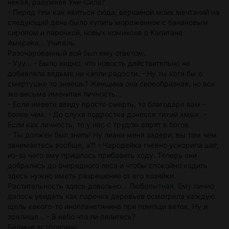
некая, разумная Уни-Сила?
- Перед тем как явиться сюда, вершиной моих мечтаний на
следующий день было купить мороженное с банановым
сиропом и парочкой, новых комиксов о Капитане
Америка... Учитель.
Разочарованный вой был ему ответом.
- Ууу... - Было видно, что новость действительно не
добавляла ведьме ни капли радости. - Ну ты хотя бы о
смертушке то знаешь? Женщина она своеобразная, но все
же весьма именитая личность...
- Если имеете ввиду просто смерть, то благодаря вам -
более чем. - До слуха подростка донесся тихий хмык. -
Если как личность, то у нас с трудом верят в богов.
- Ты должен был знать! Ну лиана меня задери, вы там чем
занимаетесь вообще, а?! - Чародейка гневно ускорила шаг,
из-за чего ему пришлось прибавить ходу. Теперь они
добрались до очередного леса и чтобы спокойно ходить
здесь нужно иметь разрешение от его хозяйки.
Растительность здесь довольно... Любопытная. Ему лично
далось увидеть как парочка деревьев осмотрела каждую
щель какого-то инопланетянина при помощи веток. Ну и
зрелище... - В небо что ли пялитесь?
Бедные астрономы.