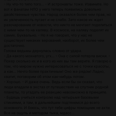
- Ну что-то типо того... - И астронавты тоже. Извините. Но
вот к фанатам НЛО у него теперь появились довольно
двойственные чувства. Народ оказался более чем прав, но
их увлеченность пугает и не слабо. Зато какое их ждет
разочарование от новости, что никто не мечтает поделиться
с ними чем-то на халяву. В космосе, на халяву поделят их
самих. Буквально. - Но я не говорил, что у нас не
существует никаких верований, наоборот, их более чем
достаточно.
Голова ведьмы дернулась словно от удара.
- Да какого мохнатого, угх... - Она с силой потерла виски. -
Похер сколько их и в кого из них вы там верите. Я говорю о
том, что миром нужно интересоваться не с точки красоты,
а как... Нечто более практичным! Оно же рядом! Ладно,
хватит, поговорим об этом как-нибудь потом.
- Хорошо. - И даже очень. Ведь если бы он сказал, что
люди впадали в экстаз от путешествия на спутник родной
планеты, то угадать ее реакцию невозможно в принципе.
- Будешь учиться контролю над четырьмя базовыми
стихиями, а там, в дальнейшем подтянемся до всего
основного. И боюсь, что тут тебе цифры помощник не ахти.
Все на ощупь и методом тыка, мдасс...