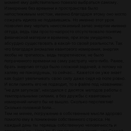
момент ему действительно повезло выбраться самому.
Измерение без времени и пространства было
непостижимым местом, именно благодаря этому оно могло
сожрать идиота не подавившись. Но именно этот урок
позволил ему черпать неиссякаемый запас энергии именно
оттуда, ведь там просто-напросто отсутствовало понятие
физической материи и времени, при этом умудряясь
абсурдно существовать в какой-то своей реальности. Так
что благодаря аномалии квантового измерения, энергия
якобы не тратилось, ведь теоретически, не было
потраченного времени на саму растрату чего-либо. Ранее,
брать энергию оттуда было сложной задачей, а потому на
халяву не поколдуешь, то сейчас... Кажется он уже знает
как будет увеличивать свою силу даже сидя на попе ровно.
И если память его не подводит, то в файле под названием:
"не для затупков", находился с десяток методов работы с
темпоральными силами, а без дружбы с квантовым
измерений ничего бы не вышло. Сколько перспектив!
Сколько головной боли...
Тем не менее, погружение в собственные мысли здорово
помогло ему в понижении собственного стресса. Не
каждый день ты теряешь собственную человечность и
становишься... Чем-то. Было не трудно понять, что Старэй