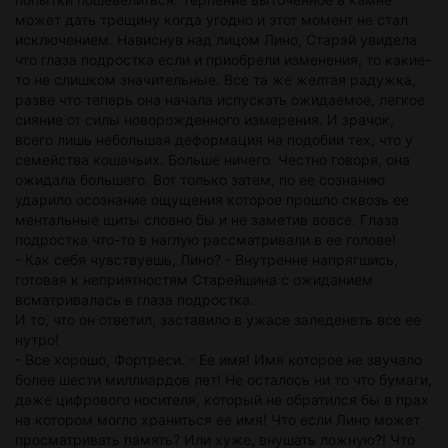
может дать трещину когда угодно и этот момент не стал
исключением. Нависнув над лицом Лино, Старэй увидела
что глаза подростка если и приобрели изменения, то какие-
то не слишком значительные. Все та же желтая радужка,
разве что теперь она начала испускать ожидаемое, легкое
сияние от силы новорожденного измерения. И зрачок,
всего лишь небольшая деформация на подобии тех, что у
семейства кошачьих. Больше ничего. Честно говоря, она
ожидала большего. Вот только затем, по ее сознанию
ударило осознание ощущения которое прошло сквозь ее
ментальные щиты словно бы и не заметив вовсе. Глаза
подростка что-то в наглую рассматривали в ее голове!
- Как себя чувствуешь, Лино? - Внутренне напрягшись,
готовая к неприятностям Старейшина с ожиданием
всматривалась в глаза подростка.
И то, что он ответил, заставило в ужасе заледенеть все ее
нутро!
- Все хорошо, Фортреси. - Ее имя! Имя которое не звучало
более шести миллиардов лет! Не осталось ни то что бумаги,
даже цифрового носителя, который не обратился бы в прах
на котором могло храниться ее имя! Что если Лино может
просматривать память? Или хуже, внушать ложную?! Что