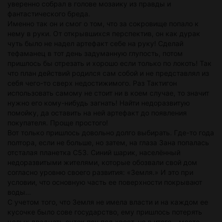
уверенно собрал в голове мозаику из правды и
фантастического бреда.
Именно так он и смог о том, что за сокровище попало к
нему в руки. От открывшихся перспектив, он как дурак
чуть было не надел артефакт себе на руку! Сделай
тефаманец в тот день задуманную глупость, потом
пришлось бы отрезать и хорошо если только по локоть! Так
что план действий родился сам собой и не представлял из
себя чего-то сверх недостижимого. Раз Тактигон
использовать самому не стоит ни в коем случае, то значит
нужно его кому-нибудь загнать! Найти недоразвитую
помойку, да оставить на ней артефакт до появления
покупателя. Проще простого!
Вот только пришлось довольно долго выбирать. Где-то года
полтора, если не больше, но затем, на глаза Зана попалась
отсталая планетка С53. Синий шарик, населённый
недоразвитыми жителями, которые обозвали свой дом
согласно уровню своего развития: «Земля.» И это при
условии, что основную часть ее поверхности покрывают
воды…
С учетом того, что Земля не имела власти и на каждом ее
кусочке было сове государство, ему пришлось потерять
целых двадцать суток псу под хвост, но в итоге – место