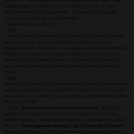
индикатора на лобовом стекле, которое было тут же
прокомментировано машиной. –
Принимаю входящий
сигнал с корабля преследователей.
- Капитан Синего Листа!
- Три.
- Немедленно остановитесь, слышишь Инфокачи?! Иначе,
на выходе тебя ждет максимально теплый прием! –
Корабль слегка тряхнуло из-за выбрасываемого челнока в
открытый космос в качестве приманки. Если ребята не
купятся на «трусливый побег,» то одному ИИ придется
вдумчиво прочесать голонет в поисках своей замены! -
Какого…
- Два.
Увидев, как Синий Лист экстренно выбросил спасательный
челнок, незримый преследователь громогласно помянул
мать какого-то червя и тут же прервал корабельную связь!
Ну хоть что-то!
-
Один.
Экстренный выход из гипертоннеля!
– Корабль
дернулся словно от внезапного попадания в огромную,
мармеладную стену и затем, плавно возобновил обычный
полет. –
Прокладываю маршрут до Солнечной Системы!
Наконец совладав с последствиями от резких нагрузок,