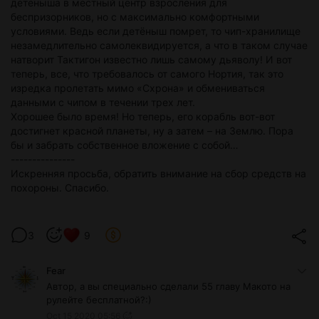
детеныша в местный центр взросления для
беспризорников, но с максимально комфортными
условиями. Ведь если детёныш помрет, то чип-хранилище
незамедлительно самолеквидируется, а что в таком случае
натворит Тактигон известно лишь самому дьяволу! И вот
теперь, все, что требовалось от самого Нортия, так это
изредка пролетать мимо «Схрона» и обмениваться
данными с чипом в течении трех лет.
Хорошее было время! Но теперь, его корабль вот-вот
достигнет красной планеты, ну а затем – на Землю. Пора
бы и забрать собственное вложение с собой…
---------------
Искренняя просьба, обратить внимание на сбор средств на
похороны. Спасибо.
3
9
Fear
Автор, а вы специально сделали 55 главу Макото на
рулейте бесплатной?:)
Oct 15 2020 05:56