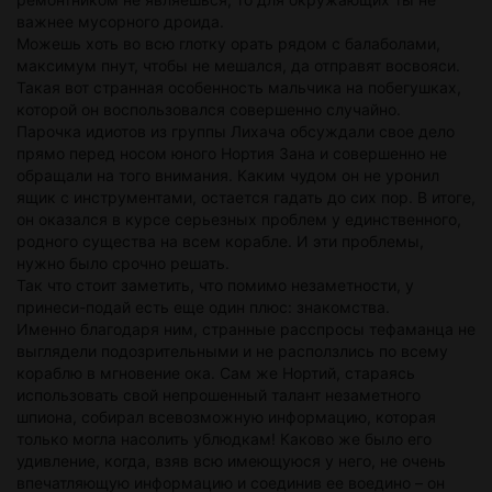
важнее мусорного дроида.
Можешь хоть во всю глотку орать рядом с балаболами,
максимум пнут, чтобы не мешался, да отправят восвояси.
Такая вот странная особенность мальчика на побегушках,
которой он воспользовался совершенно случайно.
Парочка идиотов из группы Лихача обсуждали свое дело
прямо перед носом юного Нортия Зана и совершенно не
обращали на того внимания. Каким чудом он не уронил
ящик с инструментами, остается гадать до сих пор. В итоге,
он оказался в курсе серьезных проблем у единственного,
родного существа на всем корабле. И эти проблемы,
нужно было срочно решать.
Так что стоит заметить, что помимо незаметности, у
принеси-подай есть еще один плюс: знакомства.
Именно благодаря ним, странные расспросы тефаманца не
выглядели подозрительными и не расползлись по всему
кораблю в мгновение ока. Сам же Нортий, стараясь
использовать свой непрошенный талант незаметного
шпиона, собирал всевозможную информацию, которая
только могла насолить ублюдкам! Каково же было его
удивление, когда, взяв всю имеющуюся у него, не очень
впечатляющую информацию и соединив ее воедино – он