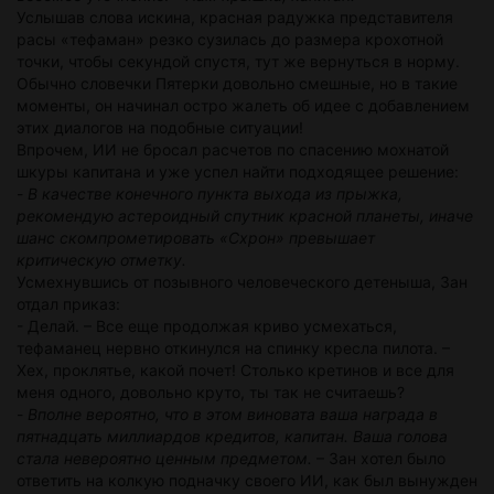
Услышав слова искина, красная радужка представителя
расы «тефаман» резко сузилась до размера крохотной
точки, чтобы секундой спустя, тут же вернуться в норму.
Обычно словечки Пятерки довольно смешные, но в такие
моменты, он начинал остро жалеть об идее с добавлением
этих диалогов на подобные ситуации!
Впрочем, ИИ не бросал расчетов по спасению мохнатой
шкуры капитана и уже успел найти подходящее решение:
-
В качестве конечного пункта выхода из прыжка,
рекомендую астероидный спутник красной планеты, иначе
шанс скомпрометировать «Схрон» превышает
критическую отметку.
Усмехнувшись от позывного человеческого детеныша, Зан
отдал приказ:
- Делай. – Все еще продолжая криво усмехаться,
тефаманец нервно откинулся на спинку кресла пилота. –
Хех, проклятье, какой почет! Столько кретинов и все для
меня одного, довольно круто, ты так не считаешь?
-
Вполне вероятно, что в этом виновата ваша награда в
пятнадцать миллиардов кредитов, капитан. Ваша голова
стала невероятно ценным предметом.
– Зан хотел было
ответить на колкую подначку своего ИИ, как был вынужден