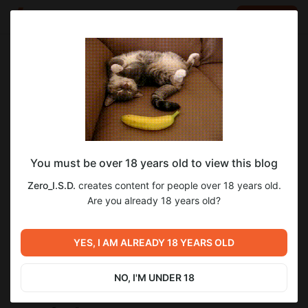
LOG IN
EN
Go to blog
Zero_I.S.D.
Oct 14 2020 17:26
SUBSCRIBE
Лино - Глава 1. Обновленная версия.
You must be over 18 years old to view this blog
Лино - Глава 1..docx
Zero_I.S.D.
creates content for people over 18 years old.
docx
293.72 Kb
Are you already 18 years old?
Тихий, искаженный звук гиперпространства, доносящийся
сквозь мерно мерцающие щиты корабля, мягко,
YES, I AM ALREADY 18 YEARS OLD
успокаивал нервы полусонного пилота. И немудрено, ведь
благодаря своему движку восьмой формации, он не раз и
NO, I'M UNDER 18
не два ускользал из цепких лап костлявой, в виде кучи
бортовых орудий его преследователей. Пережив с десяток