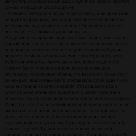
выпустить расслабленный вздох. Купились. Минус круглая
сумма, но родная шкура дороже.
- Молодец, Пятерка. Я пошел в свою каюту, мне нужно как
следует вздремнуть, нам предстоит немного повозится с
детенышем недоразвитых зверей. – Он удовлетворенно
потянулся. – С такими, нужно много сил.
Убедившись в нормализации системы гравитации корабля,
Нортий облегченно отстегнул ремни безопасности и затем,
направился в свою каюту плетущейся походкой будучи
полностью лишен моральных сил. Несмотря на то, что в
рубке капитана был приглушен свет, даже тогда, с его
глазами было прекрасно видно всю окружающую
обстановку. Оранжевая обивка, стоимостью с Синий Лист
за каждый квадратный метр, покрывала собой едва ли не
весь внутренний корпус корабля. Спецзаказ из кожи
одного примечательного животного с неблагоприятной
планетки Торфа, славящейся своей токсичной атмосферой.
Мало того, что после правильной обработки, шкура хорошо
смотрится в качестве части интерьера, так в добавок она
очень-очень прочная. Хоть из стационарного лазера
стреляй, кожа по-прежнему будет идеально чистенькой, а
главное – целой. То, что нужно во время внезапной
заварушки по среди темного космоса. Стреляй не хочу! В