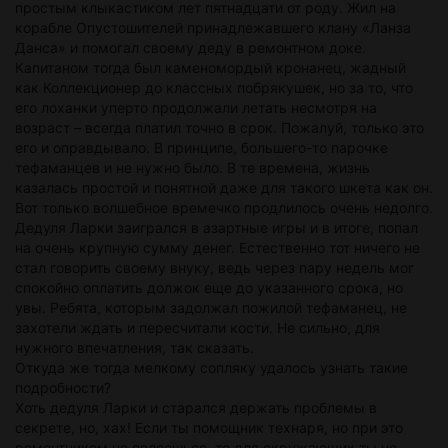
простым клыкастиком лет пятнадцати от роду. Жил на
корабле Опустошителей принадлежавшего клану «Ланза
Данса» и помогал своему деду в ремонтном доке.
Капитаном тогда был каменомордый кронанец, жадный
как Коллекционер до классных побрякушек, но за то, что
его лоханки уперто продолжали летать несмотря на
возраст – всегда платил точно в срок. Пожалуй, только это
его и оправдывало. В принципе, большего-то парочке
тефаманцев и не нужно было. В те времена, жизнь
казалась простой и понятной даже для такого шкета как он.
Вот только волшебное времечко продлилось очень недолго.
Дедуля Ларки заигрался в азартные игры и в итоге, попал
на очень крупную сумму денег. Естественно тот ничего не
стал говорить своему внуку, ведь через пару недель мог
спокойно оплатить должок еще до указанного срока, но
увы. Ребята, которым задолжал пожилой тефаманец, не
захотели ждать и пересчитали кости. Не сильно, для
нужного впечатления, так сказать.
Откуда же тогда мелкому сопляку удалось узнать такие
подробности?
Хоть дедуля Ларки и старался держать проблемы в
секрете, но, хах! Если ты помощник технаря, но при это
ремонтником не являешься, то для окружающих ты не