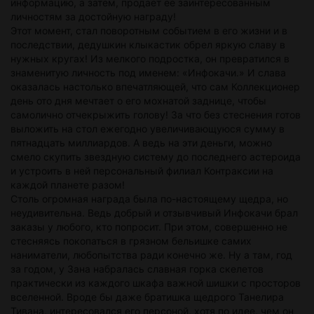
информацию, а затем, продает ее заинтересованным
личностям за достойную награду!
Этот момент, стал поворотным событием в его жизни и в
последствии, дедушкин клыкастик обрел яркую славу в
нужных кругах! Из мелкого подростка, он превратился в
знаменитую личность под именем: «Инфокачи.» И слава
оказалась настолько впечатляющей, что сам Коллекционер
день ото дня мечтает о его мохнатой заднице, чтобы
самолично отчекрыжить голову! За что без стеснения готов
выложить на стол ежегодно увеличивающуюся сумму в
пятнадцать миллиардов. А ведь на эти деньги, можно
смело скупить звездную систему до последнего астероида
и устроить в ней персональный филиал Контраксии на
каждой планете разом!
Столь огромная награда была по-настоящему щедра, но
неудивительна. Ведь добрый и отзывчивый Инфокачи брал
заказы у любого, кто попросит. При этом, совершенно не
стесняясь покопаться в грязном бельишке самих
наниматели, любопытства ради конечно же. Ну а там, год
за годом, у Зана набралась славная горка скелетов
практически из каждого шкафа важной шишки с просторов
вселенной. Вроде бы даже братишка щедрого Танелира
Тивана, интересовался его персоной, хотя по идее, чем он