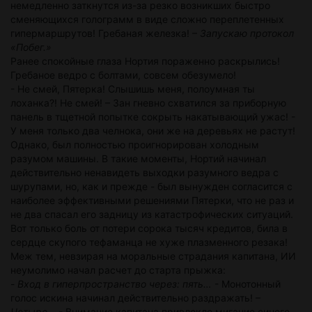
немедленно заткнутся из-за резко возникших быстро
сменяющихся голограмм в виде сложно переплетенных
гипермаршрутов! Гребаная железка! –
Запускаю протокол
«Побег.»
Ранее спокойные глаза Нортия пораженно раскрылись!
Гребаное ведро с болтами, совсем обезумело!
- Не смей, Пятерка! Слышишь меня, полоумная ты
лоханка?! Не смей! – Зан гневно схватился за приборную
панель в тщетной попытке сокрыть накатывающий ужас! -
У меня только два челнока, они же на деревьях не растут!
Однако, был полностью проигнорирован холодным
разумом машины. В такие моменты, Нортий начинал
действительно ненавидеть выходки разумного ведра с
шурупами, но, как и прежде - был вынужден согласится с
наиболее эффективными решениями Пятерки, что не раз и
не два спасал его задницу из катастрофических ситуаций.
Вот только боль от потери сорока тысяч кредитов, била в
сердце скупого тефаманца не хуже плазменного резака!
Меж тем, невзирая на моральные страдания капитана, ИИ
неумолимо начал расчет до старта прыжка:
-
Вход в гиперпространство через: пять…
- Монотонный
голос искина начинал действительно раздражать! –
Четыре…
- Внимание капитана привлекло мигание синего