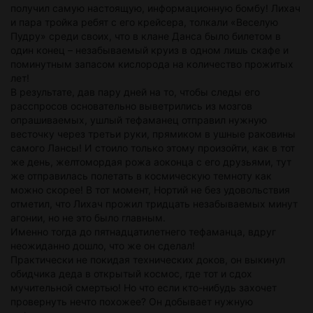
получил самую настоящую, информационную бомбу! Лихач
и пара тройка ребят с его крейсера, толкали «Веселую
Пудру» среди своих, что в клане Данса было билетом в
один конец – незабываемый круиз в одном лишь скафе и
поминутным запасом кислорода на количество прожитых
лет!
В результате, дав пару дней на то, чтобы следы его
расспросов основательно выветрились из мозгов
опрашиваемых, ушлый тефаманец отправил нужную
весточку через третьи руки, прямиком в ушные раковины
самого Лансы! И стоило только этому произойти, как в тот
же день, желтомордая рожа аоконца с его друзьями, тут
же отправилась полетать в космическую темноту как
можно скорее! В тот момент, Нортий не без удовольствия
отметил, что Лихач прожил тридцать незабываемых минут
агонии, но не это было главным.
Именно тогда до пятнадцатилетнего тефаманца, вдруг
неожиданно дошло, что же он сделал!
Практически не покидая технических доков, он выкинул
обидчика деда в открытый космос, где тот и сдох
мучительной смертью! Но что если кто-нибудь захочет
провернуть нечто похожее? Он добывает нужную