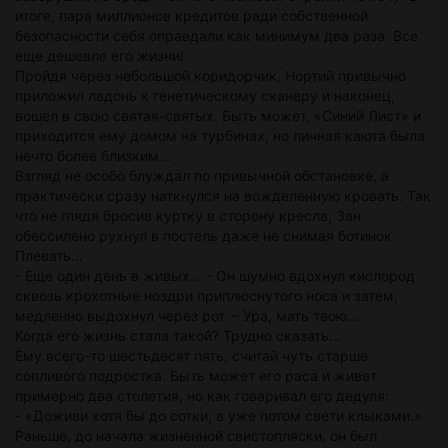
итоге, пара миллионов кредитов ради собственной
безопасности себя оправдали как минимум два раза. Все
еще дешевле его жизни!
Пройдя через небольшой коридорчик, Нортий привычно
приложил ладонь к генетическому сканеру и наконец,
вошел в свою святая-святых. Быть может, «Синий Лист» и
приходится ему домом на турбинах, но личная каюта была
нечто более близким…
Взгляд не особо блуждал по привычной обстановке, а
практически сразу наткнулся на вожделенную кровать. Так
что не глядя бросив куртку в сторону кресла, Зан
обессилено рухнул в постель даже не снимая ботинок.
Плевать…
- Еще один день в живых… - Он шумно вдохнул кислород
сквозь крохотные ноздри приплюснутого носа и затем,
медленно выдохнул через рот. – Ура, мать твою…
Когда его жизнь стала такой? Трудно сказать…
Ему всего-то шестьдесят пять, считай чуть старше
сопливого подростка. Быть может его раса и живет
примерно два столетия, но как говаривал его дедуля:
- «Доживи хотя бы до сотки, а уже потом свети клыками.»
Раньше, до начала жизненной свистопляски, он был