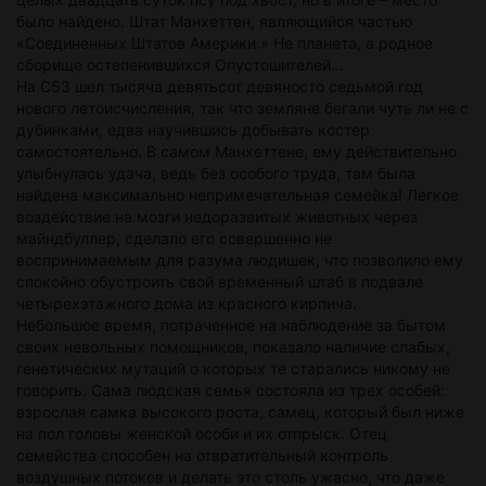
было найдено. Штат Манхеттен, являющийся частью
«Соединенных Штатов Америки.» Не планета, а родное
сборище остепенившихся Опустошителей…
На C53 шел тысяча девятьсот девяносто седьмой год
нового летоисчисления, так что земляне бегали чуть ли не с
дубинками, едва научившись добывать костер
самостоятельно. В самом Манхеттене, ему действительно
улыбнулась удача, ведь без особого труда, там была
найдена максимально непримечательная семейка! Легкое
воздействие на мозги недоразвитых животных через
майндбуллер, сделало его совершенно не
воспринимаемым для разума людишек, что позволило ему
спокойно обустроить свой временный штаб в подвале
четырехэтажного дома из красного кирпича.
Небольшое время, потраченное на наблюдение за бытом
своих невольных помощников, показало наличие слабых,
генетических мутаций о которых те старались никому не
говорить. Сама людская семья состояла из трех особей:
взрослая самка высокого роста, самец, который был ниже
на пол головы женской особи и их отпрыск. Отец
семейства способен на отвратительный контроль
воздушных потоков и делать это столь ужасно, что даже