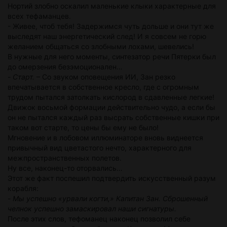
Нортий злобно оскалил маленькие клыки характерные для
всех тефаманцев.
- Живее, чтоб тебя! Задержимся чуть дольше и они тут же
выследят наш энергетический след! И я совсем не горю
желанием общаться со злобными лохами, шевелись!
В нужные для него моменты, синтезатор речи Пятерки был
до омерзения безэмоционален…
-
Старт.
– Со звуком оповещения ИИ, Зан резко
впечатывается в собственное кресло, где с огромным
трудом пытался затолкать кислород в сдавленные легкие!
Движок восьмой формации действительно чудо, а если бы
он не пытался каждый раз высрать собственные кишки при
таком вот старте, то цены бы ему не было!
Мгновение и в лобовом иллюминаторе вновь виднеется
привычный вид цветастого нечто, характерного для
межпространственных полетов.
Ну все, наконец-то оторвались…
Этот же факт поспешил подтвердить искусственный разум
корабля:
-
Мы успешно «урвали когти,» Капитан Зан. Сброшенный
челнок успешно замаскировал наши сигнатуры.
После этих слов, тефоманец наконец позволил себе