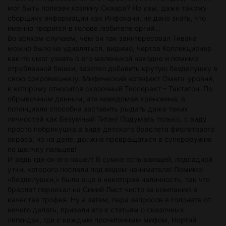
мог быть полезен хозяину Скаара? Но увы, даже такому
сборщику информации как Инфокачи, не дано знать, что
именно творится в голове любителе оргий…
Во всяком случаем, чем он так заинтересовал Тивана
можно было не удивляться, видимо, чертов Коллекционер
как-то смог узнать о его маленькой находке и помимо
отрубленной башки, захотел добавить крутую безделушку в
свою сокровищницу. Мифический артефакт Омега-уровня,
к которому относится сказочный Тессеракт – Тактигон. По
обрывочным данным, эта неведомая хреновина, в
потенциале способна заставить рыдать даже таких
личностей как Безумный Титан! Подумать только, с виду
просто побрякушка в виде детского браслета фиолетового
окраса, но на деле, должна превращаться в супероружие
по щелчку пальцев!
И ведь где он его нашел! В сумке остывающей, подсадной
утки, которого послали под видом нанимателя! Помимо
«безделушки,» была еще и некоторая наличность, так что
браслет переехал на Синий Лист чисто за компанию в
качестве трофея. Ну а затем, пара запросов в голонете от
нечего делать, привели его к статьям о сказочных
легендах, где с каждым прочитанным мифом, Нортий