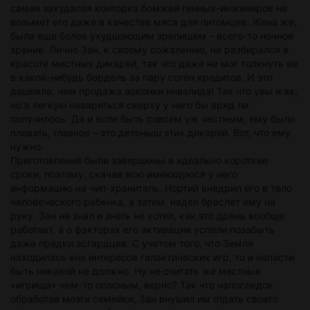
самая захудалая конторка бомжей генных-инженеров не
возьмет его даже в качестве мяса для питомцев. Жена же,
была еще более ухудшающим зрелищем – всего-то ночное
зрение. Лично Зан, к своему сожалению, не разбирался в
красоте местных дикарей, так что даже не мог толкнуть ее
в какой-нибудь бордель за пару сотен кредитов. И это
дешевле, чем продажа аоконки инвалида! Так что увы и ах,
но в легкую навариться сверху у него бы вряд ли
получилось. Да и если быть совсем уж честным, ему было
плевать, главное – это детеныш этих дикарей. Вот, что ему
нужно.
Приготовления были завершены в идеально короткие
сроки, поэтому, скачав всю имеющуюся у него
информацию на чип-хранитель, Нортий внедрил его в тело
человеческого ребенка, а затем, надел браслет ему на
руку. Зан не знал и знать не хотел, как это дрянь вообще
работает, а о факторах его активации успели позабыть
даже предки асгардцев. С учетом того, что Земля
находилась вне интересов галактических игр, то и напасти
быть никакой не должно. Ну не считать же местные
«игрища» чем-то опасным, верно? Так что напоследок
обработав мозги семейки, Зан внушил им отдать своего