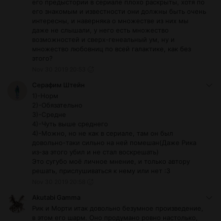
его предыстории в сериале плохо раскрыты, хотя по
его знакомым и известности они должны быть очень
интересны, и наверняка о множестве из них мы
даже не слышали, у него есть множество
возможностей и сверх-генеальный ум, ну и
множество любовниц по всей галактике, как без
этого?
Nov 30 2019 20:53
Серафим Штейн
1)-Норм
2)-Обязательно
3)-Средне
4)-Чуть выше среднего
4)-Можно, но не как в сериале, там он был
довольно-таки сильно на ней помешан(Даже Рика
из-за этого убил и не стал воскрешать)
Это сугубо моё личное мнение, и только автору
решать, прислушиваться к нему или нет :З
Nov 30 2019 20:58
Akutabi Gamma
Рик и Морти итак довольно безумное произведение,
в этом его шарм. Оно продумано ровно настолько,