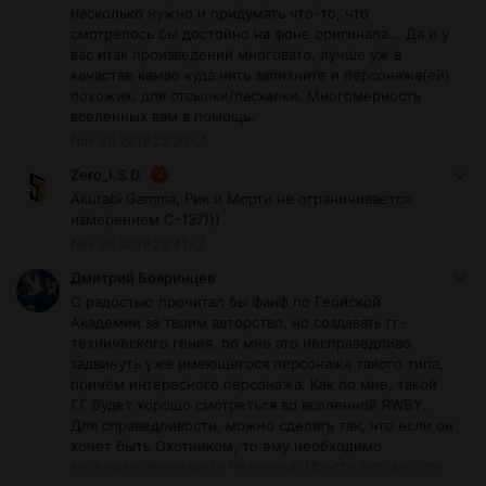
насколько нужно и придумать что-то, что
смотрелось бы достойно на фоне оригинала... Да и у
вас итак произведений многовато, лучше уж в
качастве камэо куда нить запихните и персонажа(ей)
похожих, для отсылки/пасхалки. Многомерность
вселенных вам в помощь.
Nov 30 2019 23:20
Zero_I.S.D.
Akutabi Gamma, Рик и Морти не ограничивается
измерением C-137)))
Nov 30 2019 23:41
Дмитрий Бояринцев
С радостью прочитал бы фанф по Геойской
Академии за твоим авторство, но создавать гг-
технического гения, по мне это несправедливо
задвинуть уже имеющегося персонажа такого типа,
причём интересного персонажа. Как по мне, такой
ГГ будет хорошо смотреться во вселенной RWBY.
Для справедливости, можно сделать так, что если он
хочет быть Охотником, то ему необходимо
косплэить Железного Человека. Просто потому, что