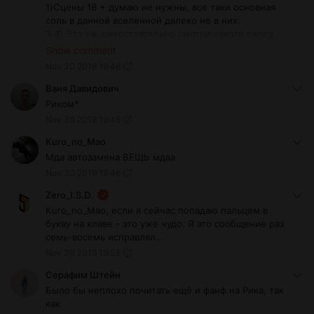
1)Сцены 18 + думаю не нужны, все таки основная
соль в данной вселенной далеко не в них.
3,4) Это уж самостоятельно смотри какого перса
создавать, оригинальный Морти все таки довольно
Show comment
песеместичная и истеричная личность.
Nov 30 2019 19:46
5) думаю да это и объединяет всех Морти.
P.S. я бы с удовольствием прочел про становление
Ваня Давидович
того Морти который стал призедентом цитадели, его
Риком*
становление, как он стал таким и откуда у него такой
Nov 30 2019 19:46
уровень интеллекта чтобы управлять своим Ником.
Kuro_no_Mao
Мда автозамена ВЕЩЬ мдаа
Nov 30 2019 19:46
Zero_I.S.D.
Kuro_no_Mao, если я сейчас попадаю пальцем в
букву на клаве - это уже чудо. Я это сообщение раз
семь-восемь исправлял...
Nov 30 2019 19:53
Серафим Штейн
Было бы неплохо почитать ещё и фанф на Рика, так
как