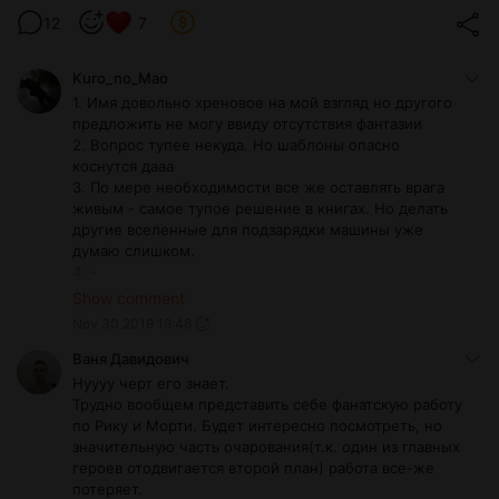
12
7
Kuro_no_Mao
1. Имя довольно хреновое на мой взгляд но другого
предложить не могу ввиду отсутствия фантазии
2. Вопрос тупее некуда. Но шаблоны опасно
коснутся дааа
3. По мере необходимости все же оставлять врага
живым - самое тупое решение в книгах. Но делать
другие вселенные для подзарядки машины уже
думаю слишком.
4. -
5. "Да, Морти. В-Вселенная и ее о-трбрэээ!
Show comment
Отражения, их бесконечное число, Морти! Там есть
Nov 30 2019 19:46
все, Морти!"
Какая нафиг Джесика ?! Даеш кроссоверы с другими
Ваня Давидович
произведениями!!!
Нуууу черт его знает.
Трудно вообщем представить себе фанатскую работу
по Рику и Морти. Будет интересно посмотреть, но
значительную часть очарования(т.к. один из главных
героев отодвигается второй план) работа все-же
потеряет.