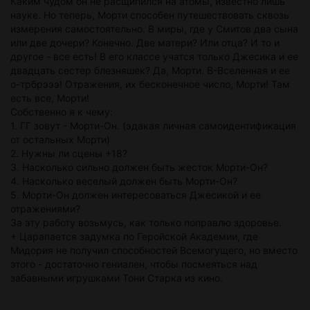
Каким чудом он не расщипился на атомы, известно лишь
науке. Но теперь, Морти способен путешествовать сквозь
измерения самостоятельно. В миры, где у Смитов два сына
или две дочери? Конечно. Две матери? Или отца? И то и
другое - все есть! В его классе учатся только Джесика и ее
двадцать сестер блезняшек? Да, Морти. В-Вселенная и ее
о-трбрэээ! Отражения, их бесконечное число, Морти! Там
есть все, Морти!
Собственно я к чему:
1. ГГ зовут - Морти-Он. (эдакая личная самоидентификация
от остальных Морти)
2. Нужны ли сцены +18?
3. Насколько сильно должен быть жесток Морти-Он?
4. Насколько веселый должен быть Морти-Он?
5. Морти-Он должен интересоваться Джесикой и ее
отражениями?
За эту работу возьмусь, как только поправлю здоровье.
+ Царапается задумка по Геройской Академии, где
Мидория не получил способностей Всемогущего, но вместо
этого - достаточно гениален, чтобы посмеяться над
забавными игрушками Тони Старка из кино.