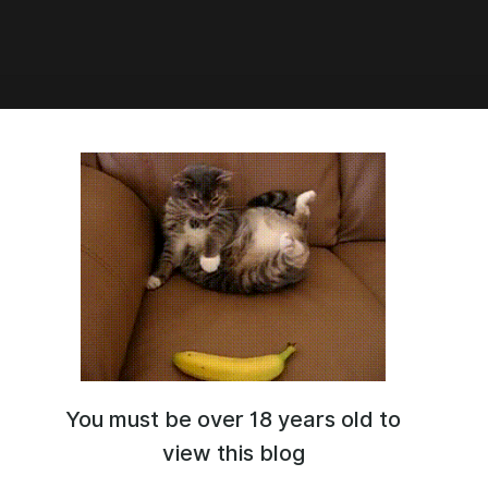
горгон Флинн
он Флинн
You must be over 18 years old to
view this blog