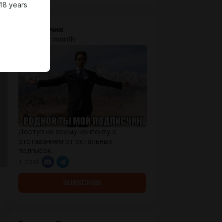
18 years
Подписчик
$1.94 per month
Доступ ко всему контенту с
отставанием от остальных
подписок.
+ chat
SUBSCRIBE