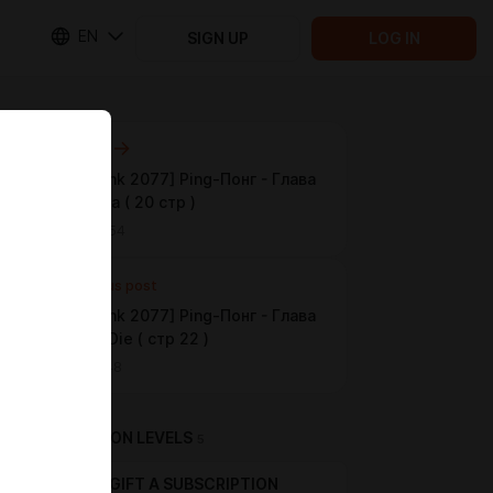
EN
SIGN UP
LOG IN
Next post
[Cyberpunk 2077] Ping-Понг - Глава
9 - Dracula ( 20 стр )
Jan 19 08:54
Previous post
[Cyberpunk 2077] Ping-Понг - Глава
8 - Do or Die ( стр 22 )
Jan 13 17:48
SUBSCRIPTION LEVELS
5
GIFT A SUBSCRIPTION