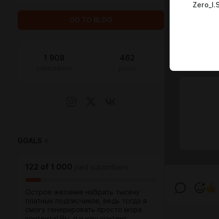
Zero_I.S
GO TO BLOG
1 908
462
subscribers
posts
GOALS
6
122
of
1 000
paid subscribers
Острое желание набрать тысячу
платных подписчиков, ведь тогда я
смогу генерировать просто море
контента! Вы, я и наш контент,