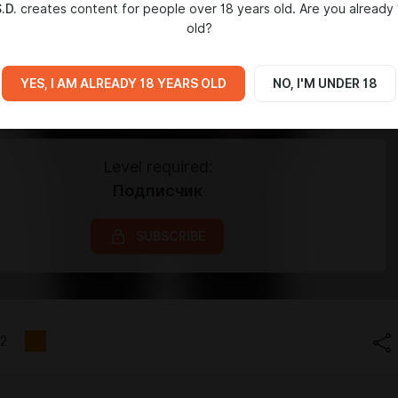
.D.
creates content for people over 18 years old. Are you already 
old?
YES, I AM ALREADY 18 YEARS OLD
NO, I'M UNDER 18
Level required:
Подписчик
SUBSCRIBE
2