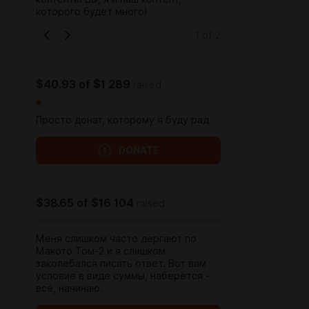
которого будет много!
1
of
2
$40.93
of
$1 289
raised
Просто донат, которому я буду рад
DONATE
$38.65
of
$16 104
raised
Меня слишком часто дергают по
Макото Том-2 и я слишком
заколебался писать ответ. Вот вам
условие в виде суммы, наберется -
всё, начинаю.