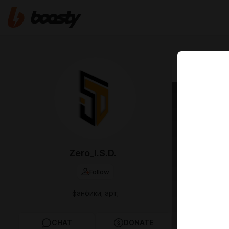
Jan 13 18:37
Демо
Демогорг
Zero_I.S.D.
Follow
фанфики; арт;
CHAT
DONATE