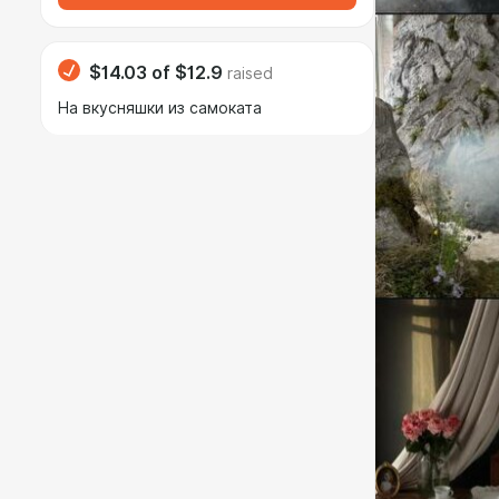
$14.03
of
$12.9
raised
На вкусняшки из самоката