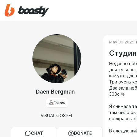
May 06 2025 1
Студия
Недавно поб
деятельност
как уже давн
Три очень к
Два зала неб
Daen Bergman
300с 🤟
Follow
Я снимала т
там было бы
VISUAL GOSPEL
прекрасные!
В следующий
CHAT
DONATE