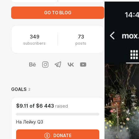
GO TO BLOG
349
73
subscribers
posts
GOALS
2
$9.11
of
$6 443
raised
На Лейку Q3
DONATE