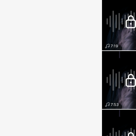
7:19
7:53