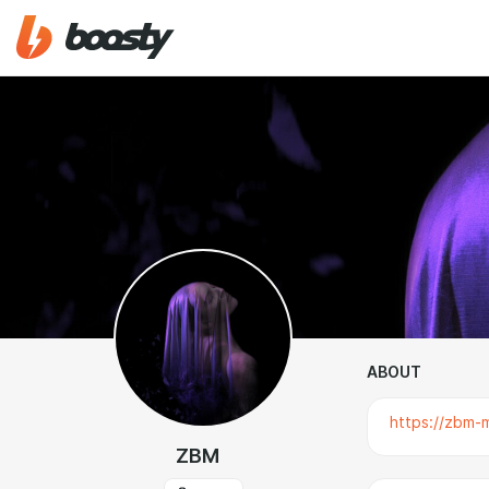
ABOUT
https://zbm-
ZBM