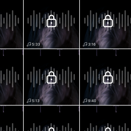
5:33
3:16
5:13
9:40