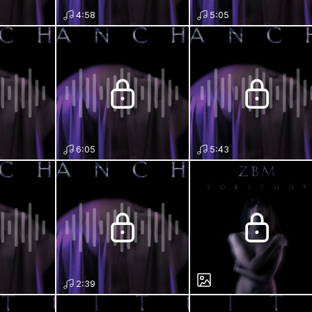
4:58
5:05
6:05
5:43
2:39