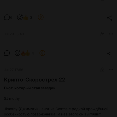
Это очень интересная история
6
3
Level required:
Папкин инвестор
UNLOCK POST
Jul 29 13:40
Скорострел за 2 дня дал 3 икса и
4
продолжает расти
Level required:
Монета, которую мы разбирали позавчера продолжает
Тракторист
активно расти, разбираем, что нужно делать
Jul 27 17:56
SUBSCRIBE
Крипто-Скорострел 22
Енот, который стал звездой
$Jimothy
Jimothy (Джимоти) - енот из Сиэтла с редкой врождённой
особенностью позвоночника. Из-за этого он выглядит