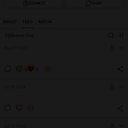
DONATE
CHAT
ABOUT
FEED
MEDIA
Newest First
Aug 01 17:23
Крипто-Скорострел 23 "Очередная
2
смешная зверушка"
Level required:
Обзор очень перспективной монеты связанной с
Папкин инвестор
китайцами.
Jul 31 18:34
UNLOCK POST
Пошаговая инструкция для "Папкиных
инвесторов"
Level required:
Папкин инвестор
UNLOCK POST
Jul 30 16:28