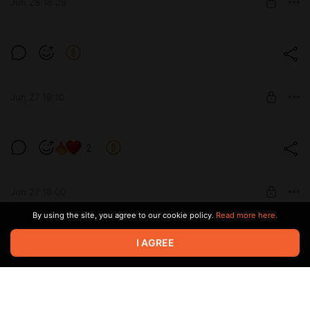
Jun 28 18:26
UNLOCK POST
Инструкция для Папкиных инвесторов
Level required:
Папкин инвестор
UNLOCK POST
Jun 27 19:10
Сетап для монеты
2
Level required:
Папкин инвестор
Jun 27 18:00
UNLOCK POST
By using the site, you agree to our cookie policy.
Read more here.
Вот настоящий Биткоин!
8
I AGREE
Эта крипта точно понравится всем тем, кто ценит
Level required:
фундаментально сильную крипту
Папкин инвестор
Jun 25 19:33
UNLOCK POST