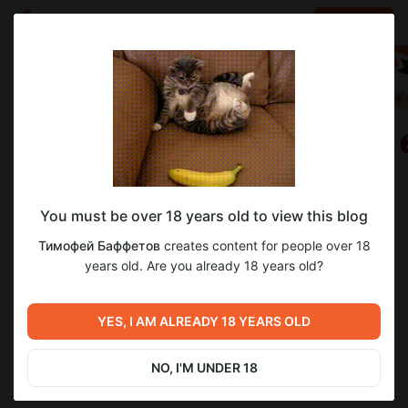
LOG IN
EN
Follow
You must be over 18 years old to view this blog
Тимофей Баффетов
Тимофей Баффетов
creates content for people over 18
Твой инвестор на сотку!
years old. Are you already 18 years old?
2 101
subscribers
408
posts
YES, I AM ALREADY 18 YEARS OLD
NO, I'M UNDER 18
SUBSCRIBE