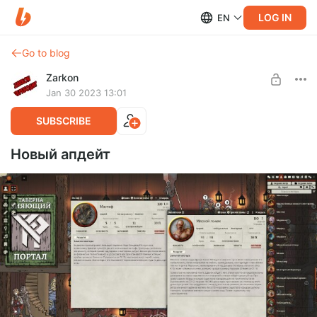
LOG IN
EN
Go to blog
Zarkon
Jan 30 2023 13:01
SUBSCRIBE
Новый апдейт