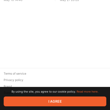
PR и ПРОДАЖ 2026
Студии!» 🚀🔥
Terms of service
Privacy policy
Brand
By using the site, you agree to our cookie policy.
Read more here.
Support
© 2026 Zaya Solutions Limited. All rights reserved. All trademarks
I AGREE
are the property of their respective owners.