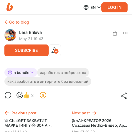
LOG IN
EN
Go to blog
Lera Brileva
May 21 19:43
SUBSCRIBE
🚀 «YouTube БЕЗ ЛИЦА: Как Новички
In bundle
заработок в нейросетях
Выводят Каналы на $1000+ в Месяц c
как заработать в интернете без вложений
Level required:
НУЛЯ» 💸🔥
Заработок в интернете. Эксклюзив +
2
Полный разбор схемы запуска YouTube-канала без опыта,
SUBSCRIBE
без дорогой техники и без съемки себя.
Previous post
Next post
🚀 ChatGPT ЗАХВАТИТ
🎬 «AI-КРЕАТОР 2026:
МАРКЕТИНГ? 😱 60+ AI-
Создавай Netflix-Видео, Арт
СИСТЕМ для ВИРУСНОГО
и Мультфильмы БЕЗ
May 16 14:40
May 27 20:29