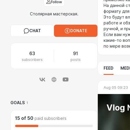
Follow
На данной с
формату для
Столярная мастерская.
Это будут вл
работе и об
ручной, и пр
CHAT
DONATE
Если вам нуж
какие-то во
по мере воз
63
91
subscribers
posts
FEED
MED
Aug 05 09:23
GOALS
1
Vlog
15
of
50
paid subscribers