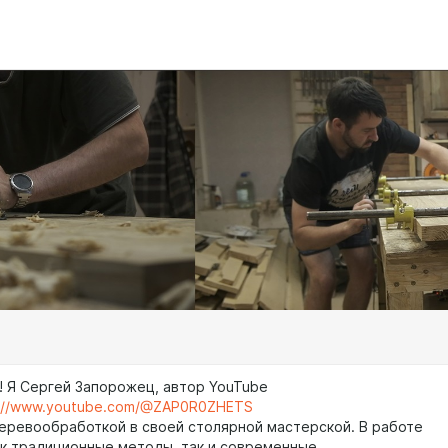
! Я Сергей Запорожец, автор YouTube
s://www.youtube.com/@ZAP0R0ZHETS
еревообработкой в своей столярной мастерской. В работе
к традиционные методы, так и современные.