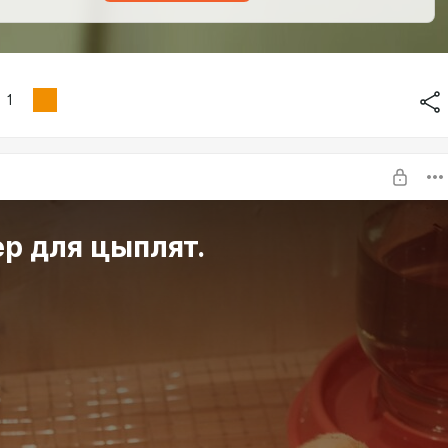
1
р для цыплят.