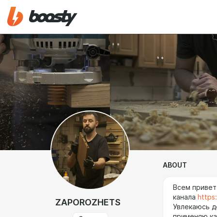
ABOUT
Всем привет
канала
http
ZAPOROZHETS
Увлекаюсь д
применяю ка