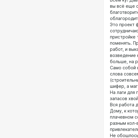
Всем ку! Дав
вы всё еще 
благотворит
облагородит
Это проект 
сотрудничаю)
пристройке т
поменять. П
работ, и вык
возведение 
больше, на 
Само собой 
слова совсе
(строительн
шифер, а ма
На лаги для 
запасов хво
Вся работа д
Дому, к кото
плачевном с
разным кол-
привлекател
Не обошлось 