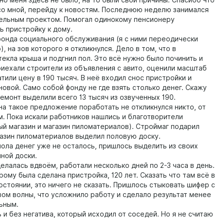
но меня здесь не было, на то были свои причины. Спасибо что
со мной, перейду к новостям. Последнюю неделю занимался
ельным проектом. Помогал одинокому пенсионеру
ь пристройку к дому.
фонда социального обслуживания (я с ними переодически
, на зов которого я откликнулся. Дело в том, что в
екла крыша и подгнил пол. Это всё нужно было починить и
риехали строители из объявления с авито, оценили масштаб
атили цену в 190 тысяч. В неё входил снос пристройки и
новой. Само собой фонду не где взять столько денег. Скажу
ремонт выделили всего 13 тысяч из озвученных 190.
на такое предложение поработать не откликнулся никто, от
м. Пока искали работников нашлись и благотворители
ый магазин и магазин пиломатериалов). Строймаг подарил
газин пиломатериалов выделил половую доску.
пола денег уже не осталось, пришлось выделить из своих
йной доски.
елалась вдвоём, работали несколько дней по 2-3 часа в день.
рому была сделана пристройка, 120 лет. Сказать что там всё в
остоянии, это ничего не сказать. Пришлось стыковать шифер с
вом волны, что усложнило работу и сделало результат менее
ьным.
и без негатива, который исходил от соседей. Но я не считаю