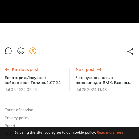
Previous post
Next post
Евпатория.Лазурная
Что нужно знать о
набережная.Гелиос.2.07.24
велосипедах BMX. Базовые
знания.
Jul 05 2024 07:26
Jul 25 2024 11:43
Terms of service
Privacy policy
Brand
By using the site, you agree to our cookie policy.
Read more here.
Support