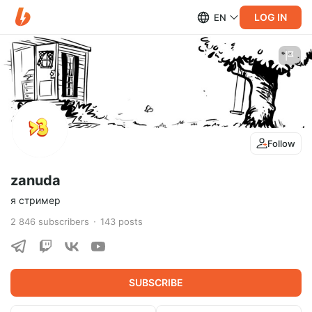
LOG IN
EN
Follow
zanuda
я стример
2 846
subscribers
143
posts
SUBSCRIBE