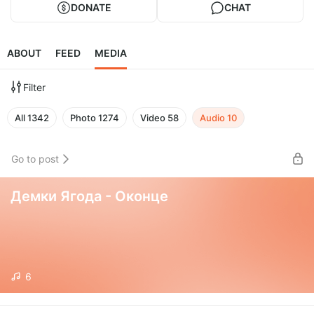
DONATE
CHAT
ABOUT
FEED
MEDIA
Filter
All
1342
Photo
1274
Video
58
Audio
10
Go to post
Демки Ягода - Оконце
6