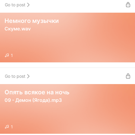
Go to post
Немного музычки
Скуме.wav
1
Go to post
Опять всякое на ночь
09 - Демон (Ягода).mp3
1