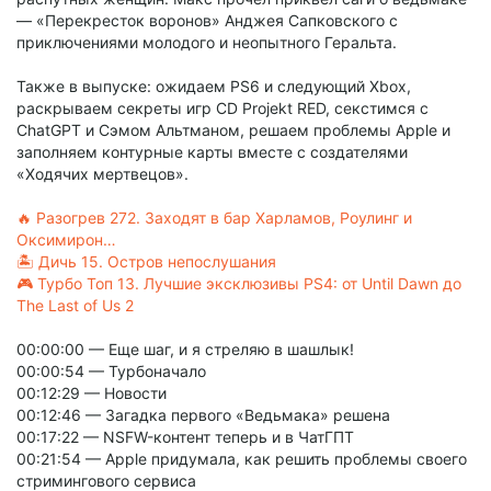
— «Перекресток воронов» Анджея Сапковского с
приключениями молодого и неопытного Геральта.
Также в выпуске: ожидаем PS6 и следующий Xbox,
раскрываем секреты игр CD Projekt RED, секстимся с
ChatGPT и Сэмом Альтманом, решаем проблемы Apple и
заполняем контурные карты вместе с создателями
«Ходячих мертвецов».
🔥 Разогрев 272. Заходят в бар Харламов, Роулинг и
Оксимирон…
🏝️ Дичь 15. Остров непослушания
🎮 Турбо Топ 13. Лучшие эксклюзивы PS4: от Until Dawn до
The Last of Us 2
00:00:00 — Еще шаг, и я стреляю в шашлык!
00:00:54 — Турбоначало
00:12:29 — Новости
00:12:46 — Загадка первого «Ведьмака» решена
00:17:22 — NSFW-контент теперь и в ЧатГПТ
00:21:54 — Apple придумала, как решить проблемы своего
стримингового сервиса