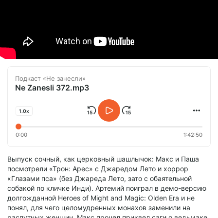
Подкаст «Не занесли»
Ne Zanesli 372.mp3
1.0x
0:00
1:42:50
Выпуск сочный, как церковный шашлычок: Макс и Паша
посмотрели «Трон: Арес» с Джаредом Лето и хоррор
«Глазами пса» (без Джареда Лето, зато с обаятельной
собакой по кличке Инди). Артемий поиграл в демо-версию
долгожданной Heroes of Might and Magic: Olden Era и не
понял, для чего целомудренных монахов заменили на
распутных женщин. Макс прочел приквел саги о ведьмаке