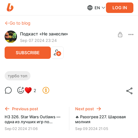
LOG IN
EN
Go to blog
Подкаст «Не занесли»
Sep 07 2024 23:24
SUBSCRIBE
🔨 Турбо Топ 5. Высшая лига КВМ:
турбо топ
«Финал» «Войны бесконечности»
Level required:
2
Подкаст «Турбо Топ»
Позади два выпуска подкаста «Турбо Топ», где мы
вспоминали, как стартовала и разогналась киновселенная
SUBSCRIBE
Marvel. Мы подходим к высшей точке.
Previous post
Next post
НЗ 326. Star Wars Outlaws —
🔥 Разогрев 227. Шаровая
одна из лучших игр по
молния
«Звездным войнам», от
Sep 02 2024 21:06
Sep 09 2024 21:05
которой хочется держаться
подальше. Спецвыпуск