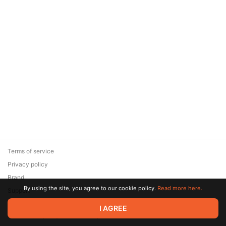
Terms of service
Privacy policy
Brand
By using the site, you agree to our cookie policy.
Read more here.
Support
© 2026 Zaya Solutions Limited. All rights reserved. All trademarks
I AGREE
are the property of their respective owners.