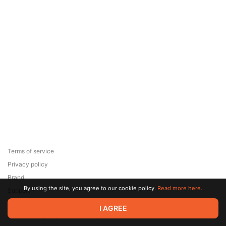
Terms of service
Privacy policy
Brand
By using the site, you agree to our cookie policy.
Read more here.
Support
© 2026 Zaya Solutions Limited. All rights reserved. All trademarks
I AGREE
are the property of their respective owners.