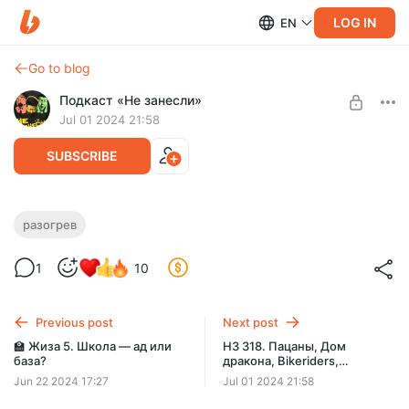
LOG IN
EN
Go to blog
Подкаст «Не занесли»
Jul 01 2024 21:58
SUBSCRIBE
🔥 Разогрев 218. Мы любим треды
разогрев
Level required:
Артемий и Паша признаются в любви к twitter и тредам
1
10
Подкасты «Жиза», «Вспоминашки», спешалы
оттуда. Да, дурацкие, кринжовые и что? (я про ведущих)
SUBSCRIBE
Previous post
Next post
🏫 Жиза 5. Школа — ад или
НЗ 318. Пацаны, Дом
база?
дракона, Bikeriders,
Warhammer 40000 - Boltgun
Jun 22 2024 17:27
Jul 01 2024 21:58