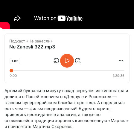
Подкаст «Не занесли»
Ne Zanesli 322.mp3
1.0x
0:00
1:29:36
Артемий буквально минуту назад вернулся из кинотеатра и
делится с Пашей мнением о «Дедпуле и Росомахе» —
главном супергеройском блокбастере года. А поделиться
есть чем — фильм неоднозначный! Будем спорить,
приводить неожиданные аналогии, а также по
сложившейся традиции хоронить киновселенную «Марвел»
и приплетать Мартина Скорсезе.