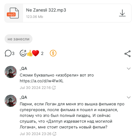
Ne Zanesli 322.mp3
mp3
123.06 Mb
не занесли
3
2
_QA
Сяоми буквально «изобрели» вот это
https://a.co/d/iw4fwXL
Jul 30 2024 22:16
_QA
Парни, если Логан для меня это вышка фильмов про
супергероев, после фильма я пошел и нажрался,
потому что это был полный пиздец. И сейчас
слушать, что «Дэлпул издевается над могилой
Логана», мне стоит смотреть новый фильм?
Jul 30 2024 23:26