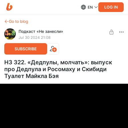
LOG IN
EN
Go to blog
Подкаст «Не занесли»
Jul 30 2024 21:08
SUBSCRIBE
НЗ 322. «Дедпулы, молчать»: выпуск
про Дедпула и Росомаху и Скибиди
Туалет Майкла Бэя