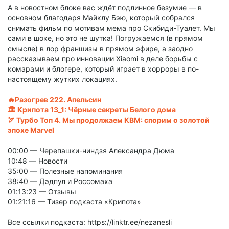
А в новостном блоке вас ждёт подлинное безумие — в
основном благодаря Майклу Бэю, который собрался
снимать фильм по мотивам мема про Скибиди-Туалет. Мы
сами в шоке, но это не шутка! Погружаемся (в прямом
смысле) в лор франшизы в прямом эфире, а заодно
рассказываем про инновации Xiaomi в деле борьбы с
комарами и блогере, который играет в хорроры в по-
настоящему жутких локациях.
🔥Разогрев 222. Апельсин
🏛️ Крипота 13_1: Чёрные секреты Белого дома
🏹 Турбо Топ 4. Мы продолжаем КВМ: спорим о золотой
эпохе Marvel
00:00 — Черепашки-ниндзя Александра Дюма
10:48 — Новости
35:00 — Полезные напоминания
38:40 — Дэдпул и Россомаха
01:13:23 — Отзывы
01:21:16 — Тизер подкаста «Крипота»
Все ссылки подкаста: https://linktr.ee/nezanesli