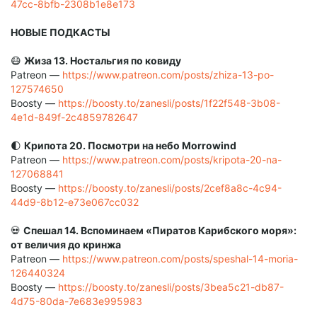
47cc-8bfb-2308b1e8e173
НОВЫЕ ПОДКАСТЫ
😷
Жиза 13. Ностальгия по ковиду
Patreon —
https://www.patreon.com/posts/zhiza-13-po-
127574650
Boosty —
https://boosty.to/zanesli/posts/1f22f548-3b08-
4e1d-849f-2c4859782647
🌓
Крипота 20. Посмотри на небо Morrowind
Patreon —
https://www.patreon.com/posts/kripota-20-na-
127068841
Boosty —
https://boosty.to/zanesli/posts/2cef8a8c-4c94-
44d9-8b12-e73e067cc032
💀
Спешал 14. Вспоминаем «Пиратов Карибского моря»:
от величия до кринжа
Patreon —
https://www.patreon.com/posts/speshal-14-moria-
126440324
Boosty —
https://boosty.to/zanesli/posts/3bea5c21-db87-
4d75-80da-7e683e995983