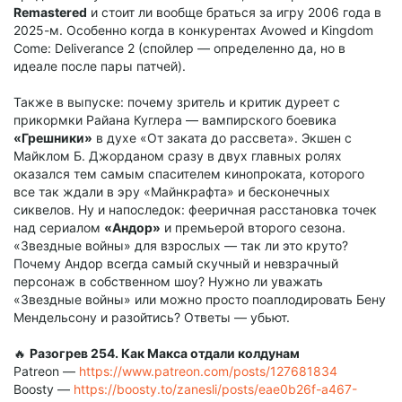
Remastered
и стоит ли вообще браться за игру 2006 года в
2025-м. Особенно когда в конкурентах Avowed и Kingdom
Come: Deliverance 2 (спойлер — определенно да, но в
идеале после пары патчей).
Также в выпуске: почему зритель и критик дуреет с
прикормки Райана Куглера — вампирского боевика
«Грешники»
в духе «От заката до рассвета». Экшен с
Майклом Б. Джорданом сразу в двух главных ролях
оказался тем самым спасителем кинопроката, которого
все так ждали в эру «Майнкрафта» и бесконечных
сиквелов. Ну и напоследок: фееричная расстановка точек
над сериалом
«Андор»
и премьерой второго сезона.
«Звездные войны» для взрослых — так ли это круто?
Почему Андор всегда самый скучный и невзрачный
персонаж в собственном шоу? Нужно ли уважать
«Звездные войны» или можно просто поаплодировать Бену
Мендельсону и разойтись? Ответы — убьют.
🔥
Разогрев 254. Как Макса отдали колдунам
Patreon —
https://www.patreon.com/posts/127681834
Boosty —
https://boosty.to/zanesli/posts/eae0b26f-a467-