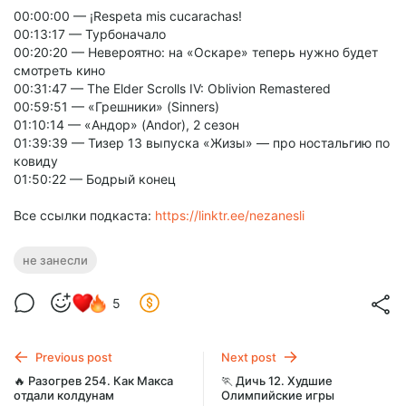
00:00:00 — ¡Respeta mis cucarachas!
00:13:17 — Турбоначало
00:20:20 — Невероятно: на «Оскаре» теперь нужно будет
смотреть кино
00:31:47 — The Elder Scrolls IV: Oblivion Remastered
00:59:51 — «Грешники» (Sinners)
01:10:14 — «Андор» (Andor), 2 сезон
01:39:39 — Тизер 13 выпуска «Жизы» — про ностальгию по
ковиду
01:50:22 — Бодрый конец
Все ссылки подкаста:
https://linktr.ee/nezanesli
не занесли
5
Previous post
Next post
🔥 Разогрев 254. Как Макса
🏃 Дичь 12. Худшие
отдали колдунам
Олимпийские игры