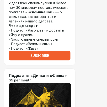
к десяткам спецвыпусков и более
чем 30 эпизодам ностальгического
подкаста
«Вспоминашки»
— о
самых важных артефактах и
явлениях нашего детства.
Что еще входит
- Подкаст «Разогрев» и доступ в
«Яму с хуями»
- Эксклюзивные спецвыпуски
- Подкаст «Вспоминашки»
- Подкаст «Жиза»
SUBSCRIBE
Подкасты «Дичь» и «Финка»
$9 per month