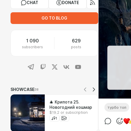
CHAT
DONATE
GO TO BLOG
1 090
629
subscribers
posts
SHOWCASE
38
🎄 Крипота 25.
Новогодний кошмар
турбо топ
$19.2 or subscription
1
1