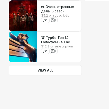
📼 Очень странные
дела, 5 сезон:
$5.2 or subscription
обсуждаем серии 1
—4 со всеми
1
1
спойлерами.
Спецвыпуск 18
🏆 Турбо Топ 14.
Голосуем на The
$12.8 or subscription
Game Awards — от
Clair Obscur до
1
1
Silksong
VIEW ALL