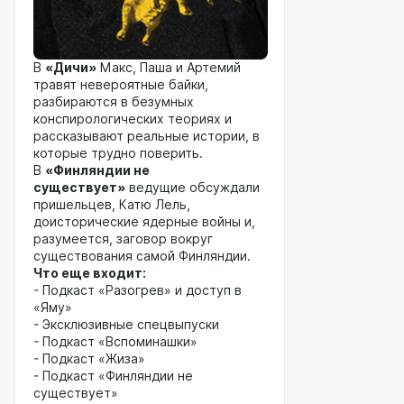
В
«Дичи»
Макс, Паша и Артемий
травят невероятные байки,
разбираются в безумных
конспирологических теориях и
рассказывают реальные истории, в
которые трудно поверить.
В
«Финляндии не
существует»
ведущие обсуждали
пришельцев, Катю Лель,
доисторические ядерные войны и,
разумеется, заговор вокруг
существования самой Финляндии.
Что еще входит:
- Подкаст «Разогрев» и доступ в
«Яму»
- Эксклюзивные спецвыпуски
- Подкаст «Вспоминашки»
- Подкаст «Жиза»
- Подкаст «Финляндии не
существует»