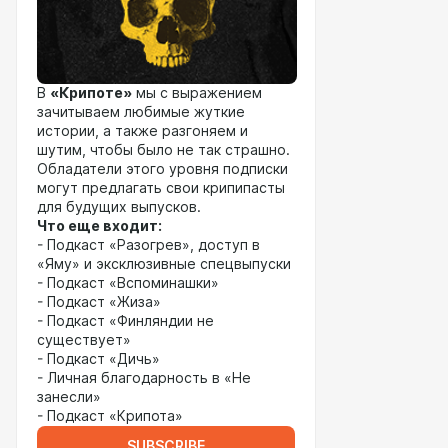
В
«Крипоте»
мы с выражением
зачитываем любимые жуткие
истории, а также разгоняем и
шутим, чтобы было не так страшно.
Обладатели этого уровня подписки
могут предлагать свои крипипасты
для будущих выпусков.
Что еще входит:
- Подкаст «Разогрев», доступ в
«Яму» и эксклюзивные спецвыпуски
- Подкаст «Вспоминашки»
- Подкаст «Жиза»
- Подкаст «Финляндии не
существует»
- Подкаст «Дичь»
- Личная благодарность в «Не
занесли»
- Подкаст «Крипота»
SUBSCRIBE