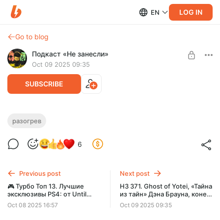
LOG IN
EN
Go to blog
Подкаст «Не занесли»
Oct 09 2025 09:35
SUBSCRIBE
🔥 Разогрев 271. Не мудак ли дворецкий
разогрев
Level required:
Эпизод, в котором Артемию с демоническим грохотом
6
Подкасты «Жиза», «Вспоминашки», спешалы
чистят поварешку, а Макса пугают «Щенячьим патрулем»
UNLOCK POST
Previous post
Next post
🎮 Турбо Топ 13. Лучшие
НЗ 371. Ghost of Yotei, «Тайна
эксклюзивы PS4: от Until
из тайн» Дэна Брауна, конец
Dawn до The Last of Us 2
Xbox Game Pass, замена
Oct 08 2025 16:57
Oct 09 2025 09:35
Тиму Куку, «Форсаж 11» под
угрозой, продажа EA и инди-