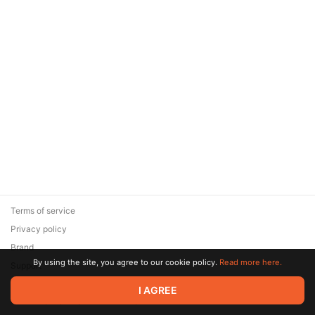
патруль
Terms of service
Privacy policy
Brand
By using the site, you agree to our cookie policy.
Read more here.
Support
© 2026 Zaya Solutions Limited. All rights reserved. All trademarks
I AGREE
are the property of their respective owners.