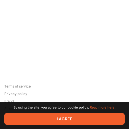
Terms of service
Privacy policy
Brand
By using the site, you agree to our cookie policy.
Read more here.
Support
© 2026 Zaya Solutions Limited. All rights reserved. All trademarks
I AGREE
are the property of their respective owners.