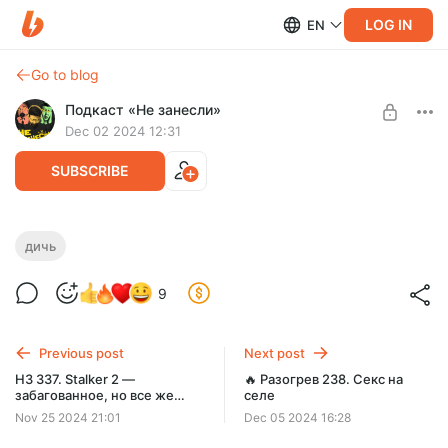
LOG IN
EN
Go to blog
Подкаст «Не занесли»
Dec 02 2024 12:31
SUBSCRIBE
💩 Дичь 9 — Вудсток: Песнь говна и
дичь
пламени
Level required:
9
Подкасты «Дичь» и «Финка»
Вы наверняка ничего не знаете об ужасах, которые
происходили на самом Вудстоке, а также при попытках его
SUBSCRIBE
возродить
Previous post
Next post
НЗ 337. Stalker 2 —
🔥 Разогрев 238. Секс на
забагованное, но все же
селе
триумфальное возвращение
Nov 25 2024 21:01
Dec 05 2024 16:28
в Зону: разбираем
важнейшую игру 2024 года