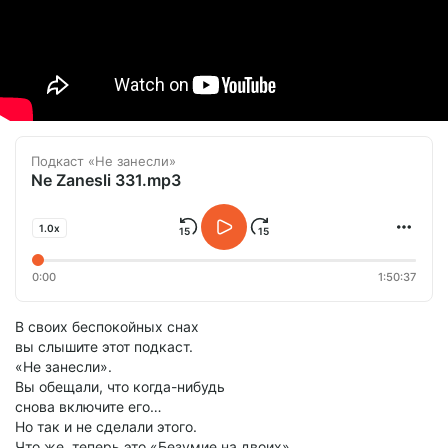
Подкаст «Не занесли»
Ne Zanesli 331.mp3
1.0x
0:00
1:50:37
В своих беспокойных снах
вы слышите этот подкаст.
«Не занесли».
Вы обещали, что когда-нибудь
снова включите его…
Но так и не сделали этого.
Что же, теперь это «Безумие на двоих»…