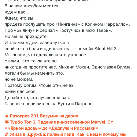
В нашем «особом месте»
ждем вас…
Ждем, что вы
придете послушать про «Пингвина» с Колином Фарреллом.
Про «Былину» и сериал «Постучись в мою Тверь».
Но вы не приходите.
И так мы ждем, завернутые в
свой кокон боли и одиночества — ремейк Silent Hill 2.
Мы знаем, что сделали нечто ужасное
с вами. Что-то, за что вы
никогда не простите нас. Михаил Мохан. Одноглазая Вилма.
Хотели бы мы изменить это,
но не можем.
Поэтому хотим, чтобы отныне вы
жили для себя.
Делайте то, что лучше для вас.
Главное подпишитесь на Бусти и Патреон.
🔥 Разогрев 231. Безумие на двоих
🕷️ Турбо Топ 6. Падение киновселенной Marvel. От
«Чёрной вдовы» до «Дедпула и Росомахи»
🫂 Жиза 8. Дружба: полный гайд. Как, с кем и почему мы