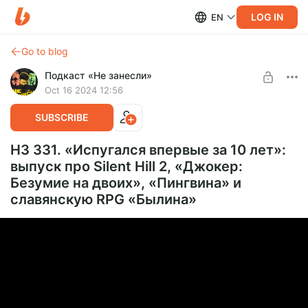
LOG IN
EN
Go to blog
Подкаст «Не занесли»
Oct 16 2024 12:56
SUBSCRIBE
НЗ 331. «Испугался впервые за 10 лет»:
выпуск про Silent Hill 2, «Джокер:
Безумие на двоих», «Пингвина» и
славянскую RPG «Былина»