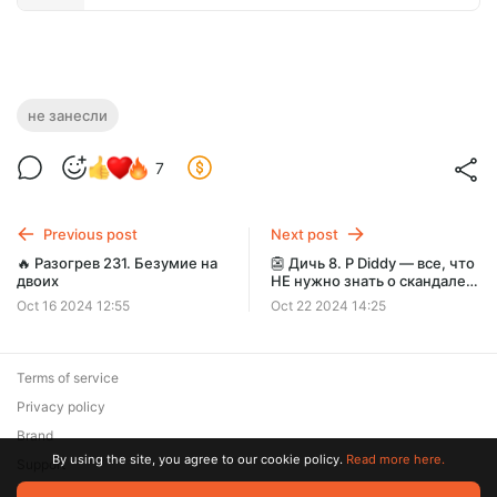
не занесли
7
Previous post
Next post
🔥 Разогрев 231. Безумие на
👺 Дичь 8. P Diddy — все, что
двоих
НЕ нужно знать о скандале с
вечеринками главного
Oct 16 2024 12:55
Oct 22 2024 14:25
монстра Голливуда
Terms of service
Privacy policy
Brand
By using the site, you agree to our cookie policy.
Read more here.
Support