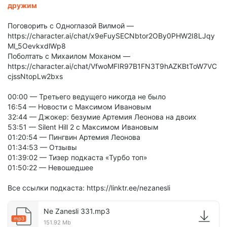
дружим
Поговорить с Одноглазой Вилмой —
https://character.ai/chat/x9eFuySECNbtor2OBy0PHW2I8LJqy
Ml_5OevkxdlWp8
Поболтать с Михаилом Моханом —
https://character.ai/chat/VfwoMFIR97B1FN3T9hAZKBtToW7VC
cjssNtopLw2bxs
00:00 — Третьего ведущего никогда не было
16:54 — Новости с Максимом Ивановым
32:44 — Джокер: безумие Артемия Леонова на двоих
53:51 — Silent Hill 2 с Максимом Ивановым
01:20:54 — Пингвин Артемия Леонова
01:34:53 — Отзывы
01:39:02 — Тизер подкаста «Турбо топ»
01:50:22 — Невошедшее
Все ссылки подкаста: https://linktr.ee/nezanesli
Ne Zanesli 331.mp3
mp3
151.92 Mb