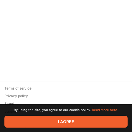
Terms of service
Privacy policy
Brand
By using the site, you agree to our cookie policy.
Read more here.
Support
© 2026 Zaya Solutions Limited. All rights reserved. All trademarks
I AGREE
are the property of their respective owners.