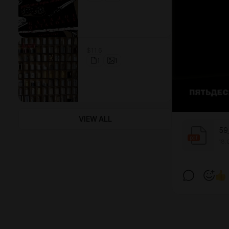
$11.6
1
1
VIEW ALL
59
pdf
18.