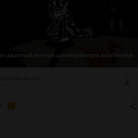
_FireAndForget.pdf
00 Mb
1