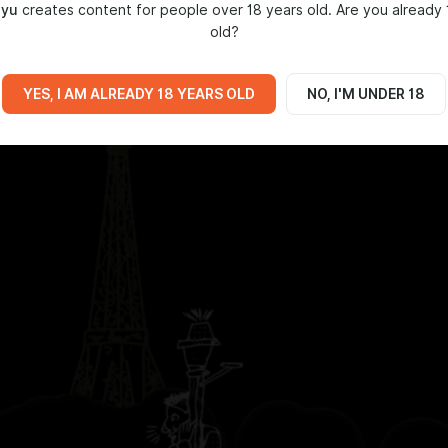
zyu
creates content for people over 18 years old. Are you already 
old?
YES, I AM ALREADY 18 YEARS OLD
NO, I'M UNDER 18