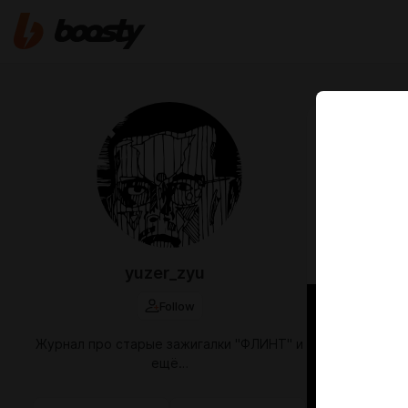
Sep 10 2024 1
59
pdf
Pro
Пятьдесят 
welcome
!
yuzer_zyu
Follow
Журнал про старые зажигалки "ФЛИНТ" и
ещё…