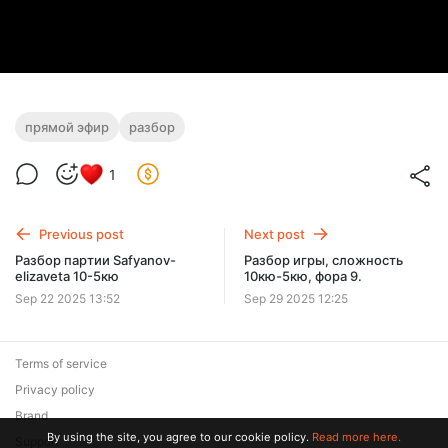
прямой эфир
разбор
1
Previous post
Next post
Разбор партии Safyanov-
Разбор игры, сложность
elizaveta 10-5кю
10кю-5кю, фора 9.
Sep 22 2025 13:52
Sep 29 2025 12:25
Terms of service
Privacy policy
Brand
By using the site, you agree to our cookie policy.
Read more here.
Support