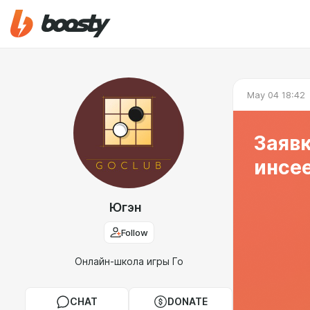
May 04 18:42
Заявк
инсе
Югэн
Follow
Онлайн-школа игры Го
CHAT
DONATE