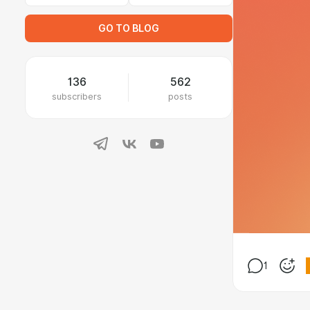
GO TO BLOG
136
562
subscribers
posts
1