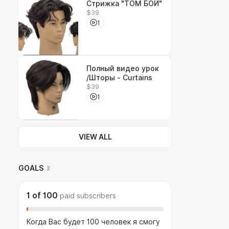
Стрижка "ТОМ БОЙ"
$39
1
Полный видео урок
/Шторы - Curtains
$39
1
VIEW ALL
GOALS
2
1
of
100
paid subscribers
Когда Вас будет 100 человек я смогу