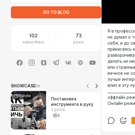
GO TO BLOG
Я в професси
102
73
не думал о т
subscribers
posts
себя, и до с
прикасаясь к
разворачива
делать из ни
или странным
вечное не с
лучше интере
влип в эту л
SHOWCASE
30
_______________
Bundle
оффлайн режи
Постановка
Онлайн режим
инструмента в руку
3 posts
3