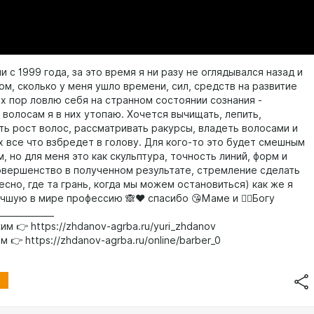
и с 1999 года, за это время я ни разу не оглядывался назад и
ом, сколько у меня ушло времени, сил, средств на развитие
их пор ловлю себя на странном состоянии сознания -
 волосам я в них утопаю. Хочется вычищать, лепить,
ть рост волос, рассматривать ракурсы, владеть волосами и
х все что взбредет в голову. Для кого-то это будет смешным
, но для меня это как скульптура, точность линий, форм и
овершенство в полученном результате, стремление сделать
сно, где та грань, когда мы можем остановиться) как же я
учшую в мире профессию 🙈❤️ спасибо 😘Маме и ☝🏼Богу
_____________
м 👉 https://zhdanov-agrba.ru/yuri_zhdanov
 👉 https://zhdanov-agrba.ru/online/barber_0