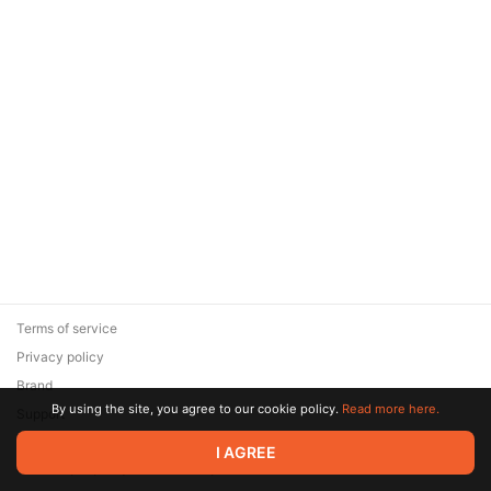
Terms of service
Privacy policy
Brand
By using the site, you agree to our cookie policy.
Read more here.
Support
© 2026 Zaya Solutions Limited. All rights reserved. All trademarks
I AGREE
are the property of their respective owners.