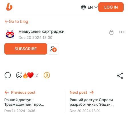
LOG IN
EN
Go to blog
Невкусные картриджи
Dec 20 2024 13:00
SUBSCRIBE
Ранний доступ: «Спроси разработчика»
2
с Эйдзи Аонумой (перевод интервью).
Level required:
Части 1 и 2
Спасибо
Previous post
Next post
SUBSCRIBE
Ранний доступ:
Ранний доступ: Спроси
Травмадампинг про
разработчика с Эйдзи
глянцевый пластик с Юрой:
Аонумой (перевод
Dec 14 2024 10:36
Dec 20 2024 13:01
история Wii U, часть 1
интервью). Части 3 и 4