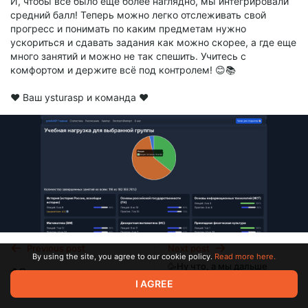
И, чтобы всё было ещё более наглядно, мы интегрировали
средний балл! Теперь можно легко отслеживать свой
прогресс и понимать по каким предметам нужно
ускориться и сдавать задания как можно скорее, а где еще
много занятий и можно не так спешить. Учитесь с
комфортом и держите всё под контролем! 😊📚
❤️ Ваш ysturasp и команда ❤️
Previous post
Next post
By using the site, you agree to our cookie policy.
Read more here.
🥳Ну что, а мы дальше
🐥Приложение в телеграмм
делаем красиво
I AGREE
Oct 24 2024 11:00
Nov 24 2024 20:59