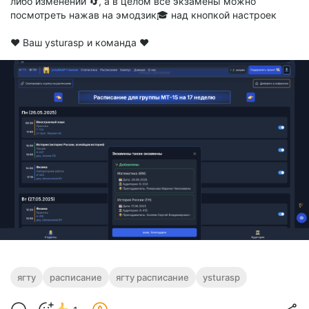
либо изменении 🔄, а в целом все экзамены можно
посмотреть нажав на эмодзик🎓 над кнопкой настроек
❤️ Ваш ysturasp и команда ❤️
ягту
расписание
ягту расписание
ysturasp