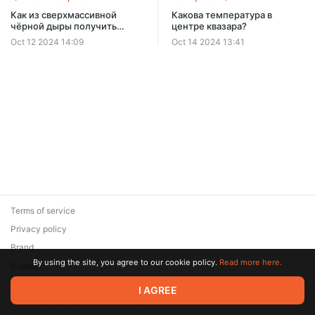
Как из сверхмассивной
Какова температура в
чёрной дыры получить
центре квазара?
квазар?
Oct 12 2024 14:09
Oct 14 2024 13:41
Terms of service
Privacy policy
Brand
By using the site, you agree to our cookie policy.
Read more here.
Support
© 2026 Zaya Solutions Limited. All rights reserved. All trademarks
I AGREE
are the property of their respective owners.