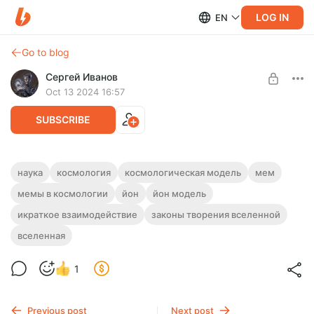
LOG IN
EN
Go to blog
Сергей Иванов
Oct 13 2024 16:57
SUBSCRIBE
Каковы мемы в космологии?
наука
космология
космологическая модель
мем
мемы в космологии
йон
йон модель
Level required:
Правильный мем таков: в начале всех начал, в момент
Новые знания о нашей Вселенной
возникновения Вселенной, был один, и тот один был йон.
икраткое взаимодействие
законы творения вселенной
Этот мем подтверждён Йон моделью.
SUBSCRIBE
вселенная
1
Previous post
Next post