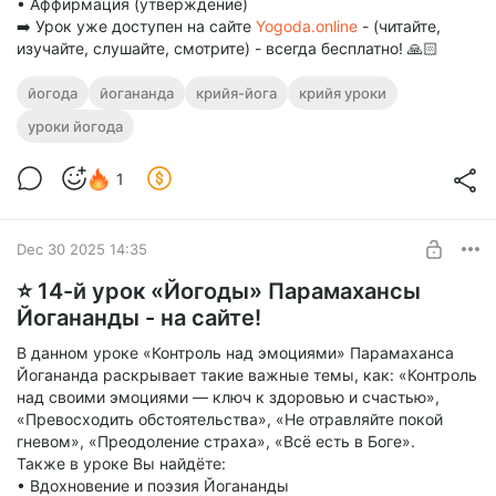
• Аффирмация (утверждение)⠀
➡️ Урок уже доступен на сайте
Yogoda.online
- (читайте,
изучайте, слушайте, смотрите) - всегда бесплатно! 🙏🏻
йогода
йогананда
крийя-йога
крийя уроки
уроки йогода
1
Dec 30 2025 14:35
⭐️ 14-й урок «Йогоды» Парамахансы
Йогананды - на сайте!
В данном уроке «Контроль над эмоциями» Парамаханса
Йогананда раскрывает такие важные темы, как: «Контроль
над своими эмоциями — ключ к здоровью и счастью»,
«Превосходить обстоятельства», «Не отравляйте покой
гневом», «Преодоление страха», «Всё есть в Боге».
Также в уроке Вы найдёте:
• Вдохновение и поэзия Йогананды