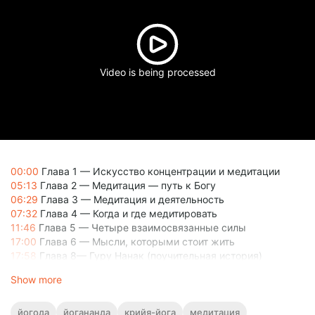
Video is being processed
00:00
Глава 1 — Искусство концентрации и медитации
05:13
Глава 2 — Медитация — путь к Богу
06:29
Глава 3 — Медитация и деятельность
07:32
Глава 4 — Когда и где медитировать
11:46
Глава 5 — Четыре взаимосвязанные силы
17:00
Глава 6 — Мысли, которыми стоит жить
17:58
Глава 8— Гуру Нанак (поучительная история)
23:03
Глава 9 — Вдохновение
Show more
йогода
йогананда
крийя-йога
медитация