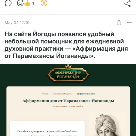
1
А вот и сам новый Урок:
👉
https://yogoda.online/uroki/hong-so-urok-25
Практикуйте с удовольствием и глубиной ❤️
С любовью! Ваша Йогода
May 04 12:10
На сайте Йогоды появился удобный
небольшой помощник для ежедневной
духовной практики — «Аффирмация дня
от Парамахансы Йогананды».