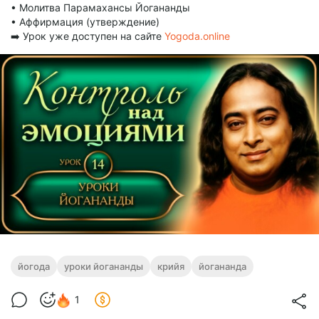
• Молитва Парамахансы Йогананды
• Аффирмация (утверждение)⠀
➡️ Урок уже доступен на сайте
Yogoda.online
йогода
уроки йогананды
крийя
йогананда
1