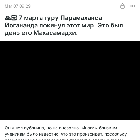
Mar 07 09:29
🙏🏻 7 марта гуру Парамаханса
Йогананда покинул этот мир. Это был
день его Махасамадхи.
Он ушел публично, но не внезапно. Многим близким
ученикам было известно, что это произойдет, поскольку