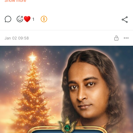
Show more
Это текст «Бесконечная природа Бога» - небольшое, но
глубокое произведение всего на 12 страниц.
Вот небольшая цитата из данного наставления:
1
«Чем больше я наблюдаю вызванные человеческим
эгоизмом мировые трагедии, тем острее я осознаю, что
долговечное счастье не было бы достигнуто, даже если бы
Jan 02 09:58
все улицы были вымощены чистым золотом. Мы
счастливы, когда делаем счастливыми других, когда
отказываемся от собственных интересов ради того, чтобы
нести другим радость. Если бы так поступал каждый, все
были бы счастливы, и каждый получал бы от других заботу
и внимание. Именно об этом говорил Иисус: «Итак, во
всем, как хотите, чтобы с вами поступали люди, так
поступайте и вы с ними»».
📌 Вы можете прочитать, скачать по ссылке:
https://yogoda.online/infinite-god