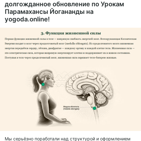
• Удобное оглавление
долгожданное обновление по Урокам
• Сохранение закладок — можно прерваться и вернуться
Парамахансы Йогананды на
точно на нужное место
yogoda.online!
• Распечатать отдельную главу или всю книгу
• Бесплатно скачать одним файлом
Мы серьёзно поработали над структурой и оформлением