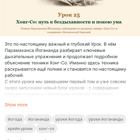
Это по-настоящему важный и глубокий Урок. В нём
Парамаханса Йогананда разбирает ключевые
дыхательные упражнения и продолжает подробное
объяснение техники Хонг-Со. Именно здесь техника
раскрывается ещё полнее и становится по-настоящему
рабочей.
С этого урока мы завершаем первый том и уже совсем
скоро запускаем новый блок уроков - с совершенно
новыми темами и следующим уровнем практики.
Мы продолжаем активно работать над всеми уроками.
Show more
Аудио- и видео-версии тоже в процессе - мы про них тоже
не забыли! Уже скоро они начнут выходить, чтобы вам
было ещё удобнее заниматься.
йогода
йогананда
уроки йогода
уроки йогананды
Для вашего удобства вот вся серия первого тома (все 25
крийя уроки
хонг-со
уроков):
👉
https://yogoda.online/uroki/