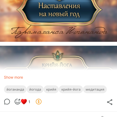
Show more
йогананда
йогода
крийя
крийя-йога
медитация
1