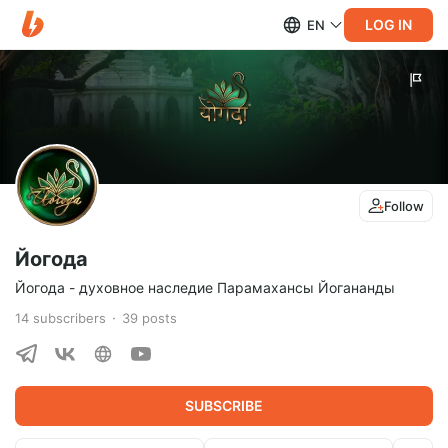
LOG IN
EN
Follow
Йогода
Йогода - духовное наследие Парамахансы Йогананды
14
subscribers
39
posts
SUBSCRIBE