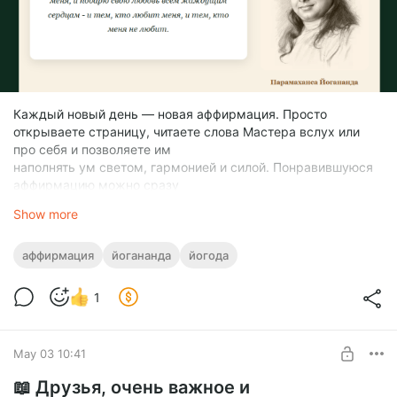
Каждый новый день — новая аффирмация. Просто
открываете страницу, читаете слова Мастера вслух или
про себя и позволяете им
наполнять ум светом, гармонией и силой. Понравившуюся
аффирмацию можно сразу
распечатать одной кнопкой.
Show more
👉 Перейти к Аффирмации дня:
https://yogoda.online/sadhana/affirmaciya-dnya-yoganandy
Сохраните в закладки, чтобы не пропускать.
аффирмация
йогананда
йогода
Также мы серьёзно обновили читалку книги «Научные
исцеляющие
1
аффирмации» Парамахансы Йогананды. Теперь читать
стало ещё удобнее и
приятнее:
May 03 10:41
• Красивая тёмная тема
• Регулировка размера шрифта
📖 Друзья, очень важное и