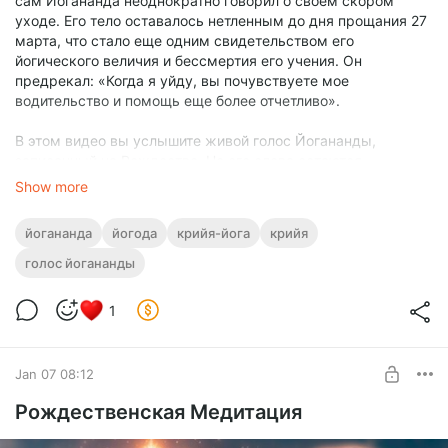
сам Йогананда неоднократно говорил о своем скором
уходе. Его тело оставалось нетленным до дня прощания 27
марта, что стало еще одним свидетельством его
йогического величия и бессмертия его учения. Он
предрекал: «Когда я уйду, вы почувствуете мое
водительство и помощь еще более отчетливо».
В этом видео вы услышите живой голос Йогананды,
записанный на Рождество. Но его слова остаются
актуальными и сегодня. В видео фото Йогананды 7 марта,
Show more
за несколько часов до Махасамадхи (последняя улыбка).
🔘 Не стоит забывать и о его прекрасном предсказании:
йогананда
йогода
крийя-йога
крийя
Эта книга («Автобиография йога») изменит жизни
миллионов людей. Она станет моим посланником, когда
голос йогананды
меня не станет.
1
Jan 07 08:12
Рождественская Медитация