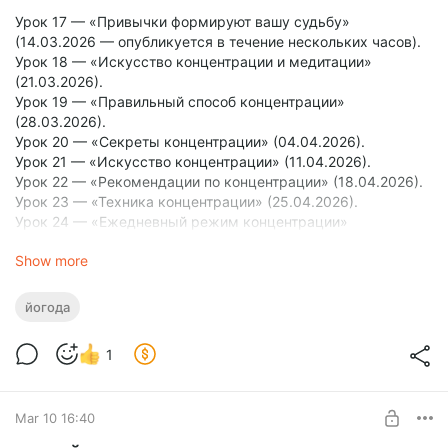
Урок 17 — «Привычки формируют вашу судьбу»
(14.03.2026 — опубликуется в течение нескольких часов).
Урок 18 — «Искусство концентрации и медитации»
(21.03.2026).
Урок 19 — «Правильный способ концентрации»
(28.03.2026).
Урок 20 — «Секреты концентрации» (04.04.2026).
Урок 21 — «Искусство концентрации» (11.04.2026).
Урок 22 — «Рекомендации по концентрации» (18.04.2026).
Урок 23 — «Техника концентрации» (25.04.2026).
Урок 24 — «Ежедневный режим концентрации»
(02.05.2026).
Show more
Урок 25 — «Контроль дыхания» (09.05.2026).
Урок 26 — «Техника концентрации Хонг-Со» (23.05.2026).
Урок 27 — «Как избавиться от нервозности» (30.05.2026).
йогода
Стоит особо подчеркнуть, что сегодняшний 17 урок —
последний в данной теме, и уже с 18 урока начинается
1
очень важная тема «Концентрация». Ценность этого учения
в том, что это практические методы, позволяющие
выполнять глубокие техники, такие как Хонг-Со.
Mar 10 16:40
Мы знаем, что сам Йогананда в определённый период
практиковал такие техники концентрации как Хонг-Со на