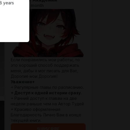
8 years
$1.29 per month
Если понравились мои работы, то
это хороший способ поддержать
меня, дабы я мог писать для Вас,
Дорогие мои Дорогие!
Уважение+
+ Регулярные главы по расписанию.
+ Доступ к одной истории сразу.
+ Ранний доступ к главам на две
недели раньше чем на Автор Тудей
+ Красиво оформленная
Благодарность Лично Вам в конце
текущей книги.
SUBSCRIBE