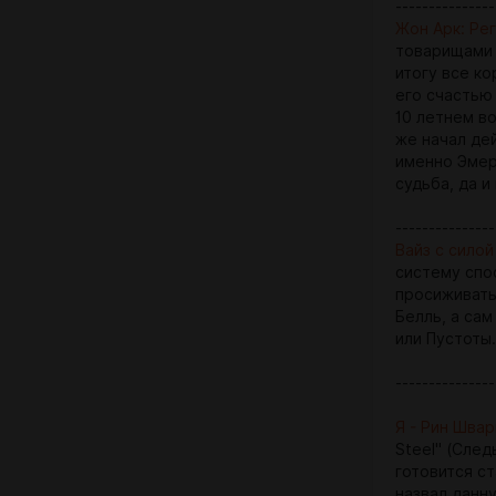
---------------
Жон Арк: Ре
товарищами 
итогу все ко
его счастью
10 летнем в
же начал дей
именно Эмер
судьба, да и
---------------
Вайз с силой
систему спо
просиживать
Белль, а са
или Пустоты.
---------------
Я - Рин Шва
Steel" (След
готовится с
назвал данн