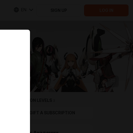
EN
SIGN UP
LOG IN
SUBSCRIPTION LEVELS
3
GIFT A SUBSCRIPTION
Студент Академии