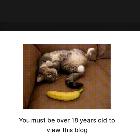
You must be over 18 years old to
, пишу в основном фанатские работы, но есть и оригинальные.
view this blog