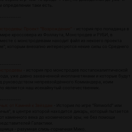
м определении таки есть.
------------
стродевы: Проект "Возрождение"
- история про попаданца в
 мире кроссовера из Фоллаута, Монстродев и РУБИ, в
вместе с монстродевами находит файл из некоего проекта
е", которым внезапно интересуются некие силы со Среднего
------------
онстродевы
- история про монстродев постапокалиптической
года, уже давно захваченной инопланетянами и которые будут
д руководством непревзойдённого Коммандера, коим
ло является наш исекайнутый соотечественник.
------------
чья: от Камней к Звёздам
- История по игре "Rimworld" или
ичья", в центре которой находится дикарь, который пытается
 от каменного века до космической эры, не без помощи
редставителей Галактики.
щница - разумная слизь-горничная Мико.