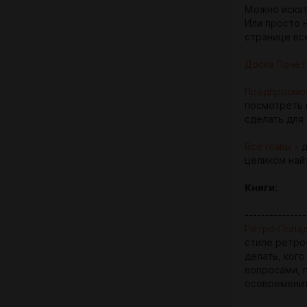
Можно искат
Или просто 
странице вс
Доска Почёт
Предпросмо
посмотреть 
сделать для
Все главы
- 
целиком найт
Книги:
---------------
Ретро-Попад
стиле ретро-
делать, кого
вопросами, 
осовременит