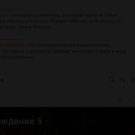
------------
арем
- попаданец в Челопука, строящий гарем из самых
х героинь вселенной "Марвел" (Marvel), а не только со
и Мэри, Гвен и Фелиции.
------------
онстродевы
- постапокалиптические романтические
 попаданца с упором на харизму, интеллект и удачу в мире
Монстродевушек.
IA
ождение 5