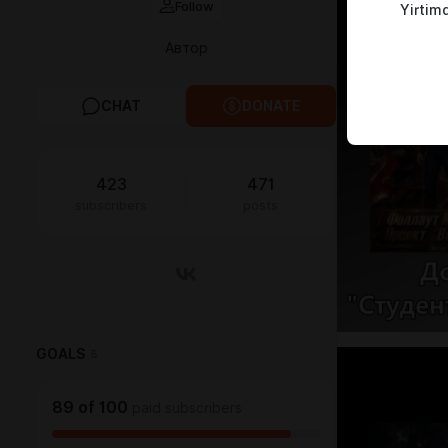
Follow
Yirtim
Автор
CHAT
DONATE
423
471
subscribers
posts
GOALS
5
89
of
100
paid subscribers