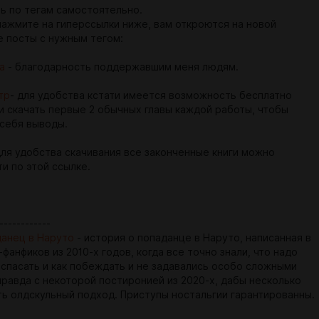
ь по тегам самостоятельно.
нажмите на гиперссылки ниже, вам откроются на новой
е посты с нужным тегом:
а
- благодарность поддержавшим меня людям.
тр
- для удобства кстати имеется возможность бесплатно
и скачать первые 2 обычных главы каждой работы, чтобы
 себя выводы.
для удобства скачивания все законченные книги можно
и по этой ссылке.
------------
анец в Наруто
- история о попаданце в Наруто, написанная в
фанфиков из 2010-х годов, когда все точно знали, что надо
 спасать и как побеждать и не задавались особо сложными
правда с некоторой постиронией из 2020-х, дабы несколько
ь олдскульный подход. Приступы ностальгии гарантированны.