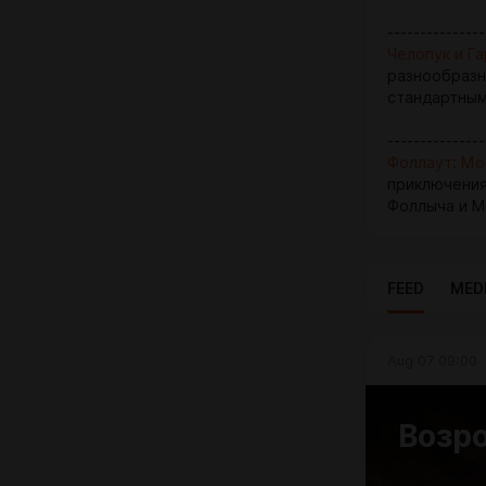
---------------
Челопук и Г
разнообразны
стандартным
---------------
Фоллаут: М
приключения
Фоллыча и 
FEED
MED
Aug 07 09:00
Возр