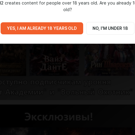
d2
creates content for people over 18 years old. Are you already 1
old?
YES, I AM ALREADY 18 YEARS OLD
NO, I'M UNDER 18