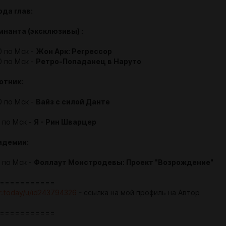
да глав:
нанта (эксклюзивы) :
0 по Мск -
Жон Арк: Регрессор
0 по Мск -
Ретро-Попаданец в Наруто
отник:
0 по Мск -
Вайз с силой Данте
0 по Мск -
Я - Рин Шварцер
адемии:
0 по Мск -
Фоллаут Монстродевы: Проект "Возрождение"
===========
or.today/u/id243794326
- ссылка на мой профиль на Автор
===========