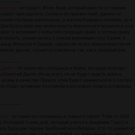
------------
грессор
- история о Жоне Арке, который вместе со своими
сумел-таки одолеть Салем и её прихвостней, однако по
ролевства были уничтожены, а жители Ремнанта погибли, но к
 Два Брата дали ему возможность вернуться в прошлое и он в
озрасте вспомнил о событиях грядущих дней, а потому сразу
ствовать, решив начать с поиска вернейших слуг Салем, а
альд, Меркури и Синдер, однако из-за его вмешательства их
 многих других, сложится совсем не так, как в прошлый раз.
------------
 Данте
- История про попаданца в Вайза, который получает
собностей Данте. Из-за этого он не будет сидеть дома и
 штаны в качестве Прокси, этим будет заниматься его сестра
м он будет активным Охотником и регулярно ходить в Каверны
------------
рцер
- история про попаданца в главного героя "Trails of Cold
ы Холодной Стали, ага), который учится в Академии Тор(с) и
тать будущим героем Эребонийской Империи. Кто-то помнится
ую серию игр чем-то вроде "РУБИ, но доведённая до ума" и