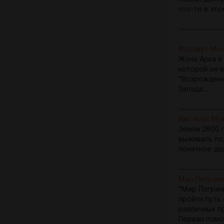
что-то в это
---------------
Фоллаут Мон
Жона Арка в
которой он 
"Возрождени
Запада...
---------------
Икс-Ком: М
Земли 2600 
выживать по
понятное де
---------------
Мир Пограни
"Мир Погран
пройти путь
различных п
Первая помо