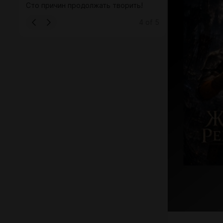
Сто причин продолжать творить!
4
of
5