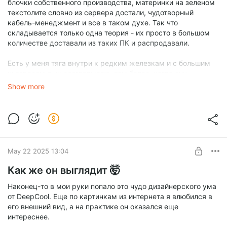
блочки собственного производства, материнки на зеленом
текстолите словно из сервера достали, чудотворный
кабель-менеджмент и все в таком духе. Так что
складывается только одна теория - их просто в большом
количестве доставали из таких ПК и распродавали.
Есть у меня тяга внутри к редким железкам и с большим
интересом я их разглядываю, тем более, когда они
оказываются у меня в руках. У этой turbo версии нет
Show more
ничего особенного внутри, ради чего ее можно было бы
купить обычному человеку. Хотя, со слов владельца, это
самая эффективная в охлаждении турбина на 3060.
Верим? Мне было совсем не до тестов, к сожалению, так
что верим 👌
May 22 2025 13:04
Ну а на дворе начинается летний сезон, а летом всегда
просаживаются продажи, по крайней мере в моей работе.
Как же он выглядит 🤯
Красивых сборок пока что нет на горизонте, а значит я
просто в режиме ожидания, занимаюсь другой работой. Но
Наконец-то в мои руки попало это чудо дизайнерского ума
я обязательно продолжу выкладывать все самое
от DeepCool. Еще по картинкам из интернета я влюбился в
интересное, что попадает мне в руки.
его внешний вид, а на практике он оказался еще
интереснее.
Всем теплого лета ☀