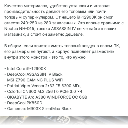
Качество материалов, удобство установки и итоговая
производительность делают его топовым или почти
топовым супер-кулером. От нашего i9-12900K он смог
отвести 240-250 из 280 заявленных. Это вполне сравнимо с
Noctua NH-D15, только ASSASSIN IV легче найти в наших
магазинах, а стоит он заметно дешевле.
В общем, если хочется иметь топовый воздух в своем ПК,
его размеры не пугают, а корпус позволяет разместить
внутри этого монстра - это то, что нужно.
- Intel Core i9-12900K
- DeepCool ASSASSIN IV Black
- MSI Z790 GAMING PLUS WIFI
- Patriot Viper Venom 2*32 ГБ 5200 МГц
- Colorful CN600 M.2 256 Гб PCIe 3.0 x4
- GIGABYTE Arc A380 WINDFORCE OC 6GB
- DeepCool PK850D
- Gamemax M903X SilentMax Black