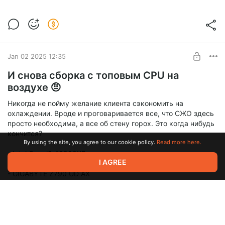
Jan 02 2025 12:35
И снова сборка с топовым CPU на
воздухе 🤨
Никогда не пойму желание клиента сэкономить на
охлаждении. Вроде и проговаривается все, что СЖО здесь
просто необходима, а все об стену горох. Это когда нибудь
кончится?
By using the site, you agree to our cookie policy.
Read more here.
- Intel Core i9-13900KF
I AGREE
- ID-COOLING SE-207-XT ADVANCED Black
- GIGABYTE Z790 UD AX
- ADATA XPG Lancer 2*32 ГБ 6000 МГц
- ADATA LEGEND 900 2 Тб PCIe 4.0x4
- HIKVISION E3000 2 Тб PCIe 3.0x4
- ASUS GeForce RTX 4090 TUF Gaming OC Edition
- Thermaltake Toughpower PF1 1050W