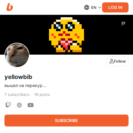
LOG IN
EN
Follow
yellowbib
вышел на перекур...
7
subscribers
19
posts
SUBSCRIBE