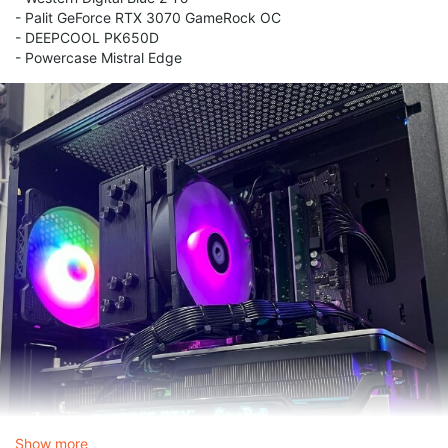
- Palit GeForce RTX 3070 GameRock OC
- DEEPCOOL PK650D
- Powercase Mistral Edge
Show more