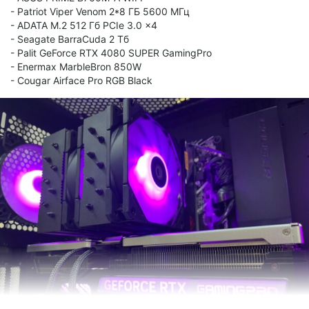
- Patriot Viper Venom 2*8 ГБ 5600 МГц
- ADATA M.2 512 Гб PCIe 3.0 x4
- Seagate BarraCuda 2 Тб
- Palit GeForce RTX 4080 SUPER GamingPro
- Enermax MarbleBron 850W
- Cougar Airface Pro RGB Black