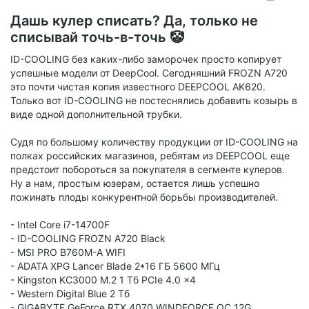
Дашь кулер списать? Да, только не
списывай точь-в-точь 🤡
ID-COOLING без каких-либо заморочек просто копирует
успешные модели от DeepCool. Сегодняшний FROZN A720
это почти чистая копия известного DEEPCOOL AK620.
Только вот ID-COOLING не постеснялись добавить козырь в
виде одной дополнительной трубки.
Судя по большому количеству продукции от ID-COOLING на
полках российских магазинов, ребятам из DEEPCOOL еще
предстоит побороться за покупателя в сегменте кулеров.
Ну а нам, простым юзерам, остается лишь успешно
пожинать плоды конкурентной борьбы производителей.
- Intel Core i7-14700F
- ID-COOLING FROZN A720 Black
- MSI PRO B760M-A WIFI
- ADATA XPG Lancer Blade 2*16 ГБ 5600 МГц
- Kingston KC3000 M.2 1 Тб PCIe 4.0 x4
- Western Digital Blue 2 Тб
- GIGABYTE GeForce RTX 4070 WINDFORCE OC 12G