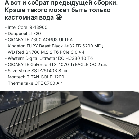
А вот и собрат предыдущей сборки.
Краше такого может быть только
кастомная вода 🤩
- Intel Core i9-13900
- Deepcool LT720
- GIGABYTE Z690 AORUS ULTRA
- Kingston FURY Beast Black 4*32 ГБ 5200 МГц
- WD Red SN700 M.2 2 Тб PCIe 3.0 x4
- Western Digital Ultrastar DC HC330 10 Тб
- GIGABYTE GeForce RTX 4070 Ti EAGLE OC 2 шт.
- Silverstone SST-VS140B 8 шт.
- Montech TITAN GOLD 1200
- Thermaltake CTE C700 Air