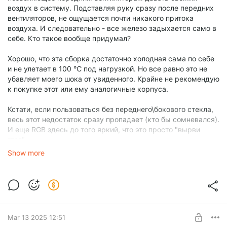
воздух в систему. Подставляя руку сразу после передних
вентиляторов, не ощущается почти никакого притока
воздуха. И следовательно - все железо задыхается само в
себе. Кто такое вообще придумал?
Хорошо, что эта сборка достаточно холодная сама по себе
и не улетает в 100 ℃ под нагрузкой. Но все равно это не
убавляет моего шока от увиденного. Крайне не рекомендую
к покупке этот или ему аналогичные корпуса.
Кстати, если пользоваться без переднего\бокового стекла,
весь этот недостаток сразу пропадает (кто бы сомневался).
И еще RGB здесь до того яркий, что это просто "вырви
глаз".
Show more
- AMD Ryzen 5 3600
- PCCooler Paladin EX400S
- GIGABYTE B450M DS3H V2
- Apacer TEX 2*16 ГБ 3200 МГц
- Colorful SL500 512 Гб SATA III
- Palit GeForce RTX 3050 Dual
Mar 13 2025 12:51
- DEEPCOOL PF650