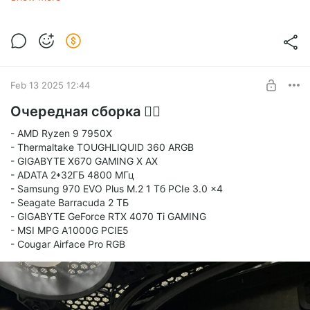
Feb 13 2025 12:44
Очередная сборка 🤷‍♂
- AMD Ryzen 9 7950X
- Thermaltake TOUGHLIQUID 360 ARGB
- GIGABYTE X670 GAMING X AX
- ADATA 2*32ГБ 4800 МГц
- Samsung 970 EVO Plus M.2 1 Тб PCIe 3.0 x4
- Seagate Barracuda 2 ТБ
- GIGABYTE GeForce RTX 4070 Ti GAMING
- MSI MPG A1000G PCIE5
- Cougar Airface Pro RGB