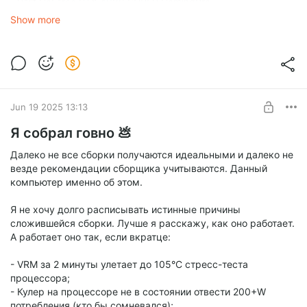
- Palit GeForce RTX 4080 SUPER GamingPro
- MSI MPG A1000G PCIE5
Show more
- DEEPCOOL CH560
Jun 19 2025 13:13
Я собрал говно 💩
Далеко не все сборки получаются идеальными и далеко не
везде рекомендации сборщика учитываются. Данный
компьютер именно об этом.
Я не хочу долго расписывать истинные причины
сложившейся сборки. Лучше я расскажу, как оно работает.
А работает оно так, если вкратце:
- VRM за 2 минуты улетает до 105°C стресс-теста
процессора;
- Кулер на процессоре не в состоянии отвести 200+W
потребления (кто бы сомневался);