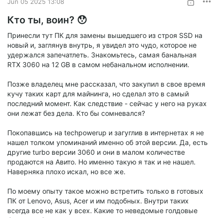
Jun 05 2025 13:08
Кто ты, воин? 😯
Принесли тут ПК для замены вышедшего из строя SSD на
новый и, заглянув внутрь, я увидел это чудо, которое не
удержался запечатлеть. Знакомьтесь, самая банальная
RTX 3060 на 12 GB в самом небанальном исполнении.
Позже владелец мне рассказал, что закупил в свое время
кучу таких карт для майнинга, но сделал это в самый
последний момент. Как следствие - сейчас у него на руках
они лежат без дела. Кто бы сомневался?
Покопавшись на techpowerup и загуглив в интернетах я не
нашел толком упоминаний именно об этой версии. Да, есть
другие turbo версии 3060 и они в малом количестве
продаются на Авито. Но именно такую я так и не нашел.
Наверняка плохо искал, но все же.
По моему опыту такое можно встретить только в готовых
ПК от Lenovo, Asus, Acer и им подобных. Внутри таких
всегда все не как у всех. Какие то неведомые голдовые