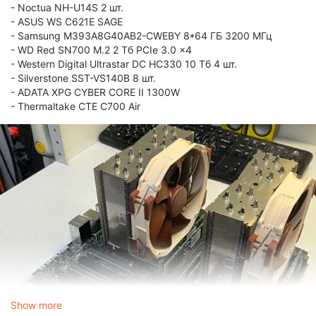
- Noctua NH-U14S 2 шт.
- ASUS WS C621E SAGE
- Samsung M393A8G40AB2-CWEBY 8*64 ГБ 3200 МГц
- WD Red SN700 M.2 2 Тб PCIe 3.0 x4
- Western Digital Ultrastar DC HC330 10 Тб 4 шт.
- Silverstone SST-VS140B 8 шт.
- ADATA XPG CYBER CORE II 1300W
- Thermaltake CTE C700 Air
Show more