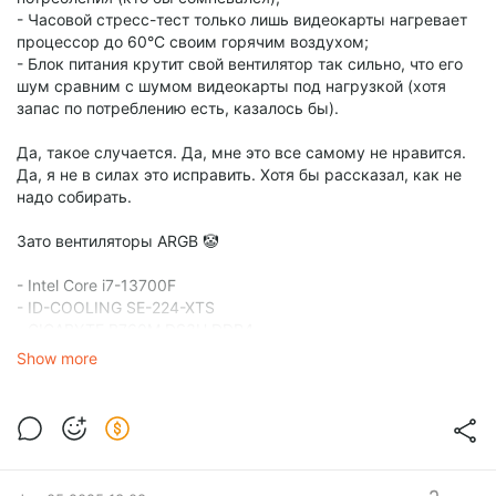
- Часовой стресс-тест только лишь видеокарты нагревает
процессор до 60°C своим горячим воздухом;
- Блок питания крутит свой вентилятор так сильно, что его
шум сравним с шумом видеокарты под нагрузкой (хотя
запас по потреблению есть, казалось бы).
Да, такое случается. Да, мне это все самому не нравится.
Да, я не в силах это исправить. Хотя бы рассказал, как не
надо собирать.
Зато вентиляторы ARGB 🤡
- Intel Core i7-13700F
- ID-COOLING SE-224-XTS
- GIGABYTE B760M DS3H DDR4
- Crucial [CT16G4DFRA32A] 2*16 ГБ 3200 МГц
Show more
- Kingston KC3000 M.2 2 Тб PCIe 4.0 x4
- WD Purple 3 Тб
- Palit GeForce RTX 4070 Ti SUPER JetStream OC
- ZALMAN ZM700-LXII
- Cooler Master MasterBox MB311L ARGB