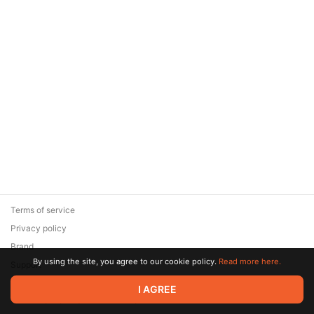
Terms of service
Privacy policy
Brand
By using the site, you agree to our cookie policy.
Read more here.
Support
© 2026 Zaya Solutions Limited. All rights reserved. All trademarks
I AGREE
are the property of their respective owners.