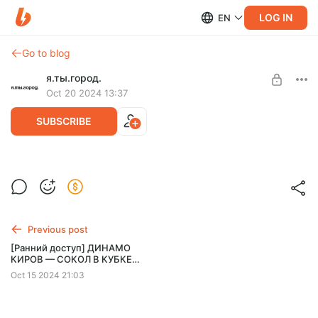
LOG IN
EN
Go to blog
я.ты.город.
Oct 20 2024 13:37
SUBSCRIBE
[Ранний доступ] ПОБЕДА «ДИНАМО»
КИРОВ В ЛИГЕ Б: КАК ЭТО БЫЛО
Level required:
#нежуравель
На пряник с лимонадом
Previous post
SUBSCRIBE
[Ранний доступ] ДИНАМО
КИРОВ — СОКОЛ В КУБКЕ
РОССИИ 2024-25 #нежуравель
Oct 15 2024 21:03