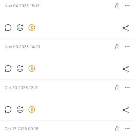
SUBSCRIBE
Nov 04 2025 15:13
СЛАДКИЕ ВЕРХНИЕ ЧАСТОТЫ
Level required:
Базовый
SUBSCRIBE
Nov 03 2025 14:00
ТАКОЙ ТЕПЛЫЙ 1176-й? | RELAB 176
COMPRESSOR/ LIMITER
Level required:
Базовый
SUBSCRIBE
Oct 30 2025 12:01
ЭТО ЛУЧШИЙ ДЕ-ЭССЕР 2025 ГОДА? |
RE-ESSER WAVESFACTORY
Level required:
Базовый
SUBSCRIBE
Oct 17 2025 09:18