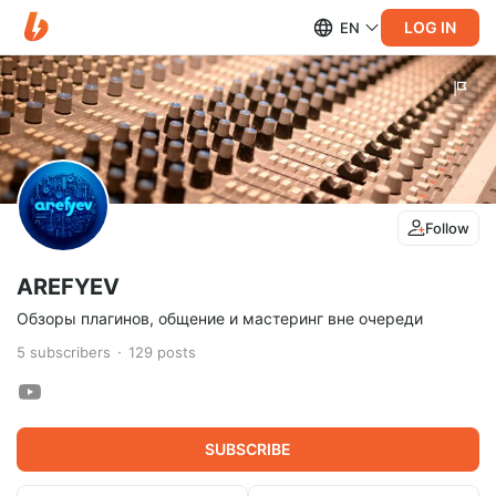
LOG IN
EN
Follow
AREFYEV
Обзоры плагинов, общение и мастеринг вне очереди
5
subscribers
129
posts
SUBSCRIBE