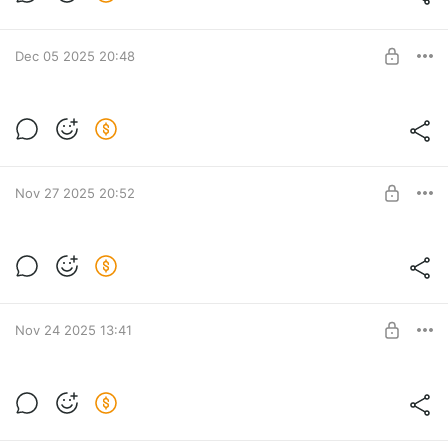
Level required:
Базовый
Dec 05 2025 20:48
SUBSCRIBE
ДЛЯ ЖИРНОЙ АКУСТИЧЕСКОЙ
ГИТАРЫ? SSL ACOUSTIFIER
Level required:
Базовый
Nov 27 2025 20:52
SUBSCRIBE
ЕСЛИ ЭТО НЕ ДЕ-ЭССЕР, ТО ЧТО? |
APULSOFT SPLITS
Level required:
Базовый
Nov 24 2025 13:41
SUBSCRIBE
ЧИСТИМ ГОЛОС ПО-ГОЛЛИВУДСКИ |
HARRISON DENOISER
Level required:
Базовый