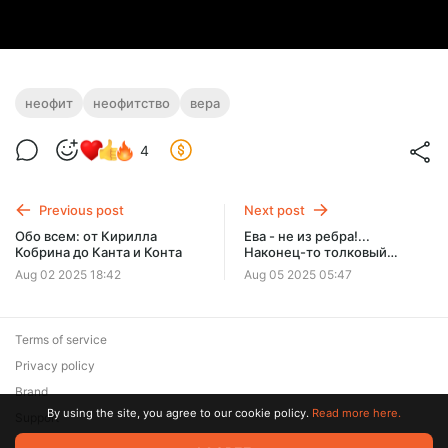
неофит
неофитство
вера
4
Previous post
Next post
Обо всем: от Кирилла
Ева - не из ребра!...
Кобрина до Канта и Конта
Наконец-то толковый
комментарий к рассказу
Aug 02 2025 18:42
Aug 05 2025 05:47
книги Бытия
Terms of service
Privacy policy
Brand
By using the site, you agree to our cookie policy.
Read more here.
Support