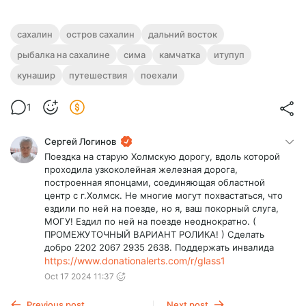
сахалин
остров сахалин
дальний восток
рыбалка на сахалине
сима
камчатка
итупуп
кунашир
путешествия
поехали
1
Сергей Логинов
Поездка на старую Холмскую дорогу, вдоль которой
проходила узкоколейная железная дорога,
построенная японцами, соединяющая областной
центр с г.Холмск. Не многие могут похвастаться, что
ездили по ней на поезде, но я, ваш покорный слуга,
МОГУ! Ездил по ней на поезде неоднократно. (
ПРОМЕЖУТОЧНЫЙ ВАРИАНТ РОЛИКА! ) Сделать
добро 2202 2067 2935 2638. Поддержать инвалида
https://www.donationalerts.com/r/glass1
Oct 17 2024 11:37
Previous post
Next post