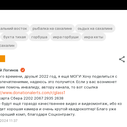
альний восток
рыбалка на сахалине
оьдых на сахалине
бухта тихая
горбуша
икра горбуши
икра кеты
сахалин
й Логинов
го времени, друзья! 2022 год, я ещё МОГУ! Хочу поделиться с
впечатлениями, надеюсь это получится. Если у вас возникнет
ие помочь инвалиду, автору канала, то вот ссылка
://www.donationalerts.com/r/glass1
карта Сбера 2202 2067 2935 2638
 будут ещё гораздо качественнее видео и видеомонтаж, ибо ко
дет хорошая камера и очень крутой квадрокоптер! Благо уже
хороший комп, благодаря Соцконтракту.
 2024 11:37