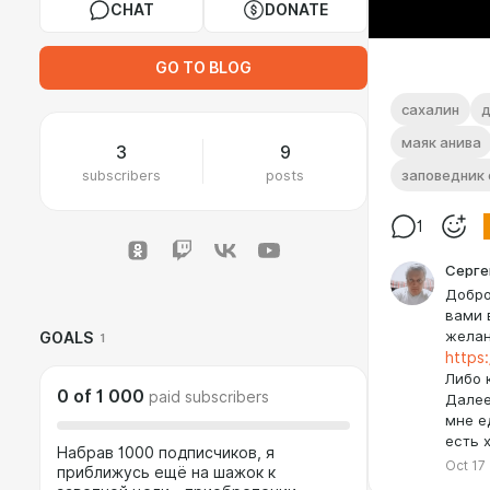
CHAT
DONATE
GO TO BLOG
сахалин
д
маяк анива
3
9
заповедник 
subscribers
posts
1
Серге
Добро
вами 
желан
GOALS
1
https
Либо 
0
of
1 000
paid subscribers
Далее
мне е
есть 
Набрав 1000 подписчиков, я
Oct 17
приближусь ещё на шажок к