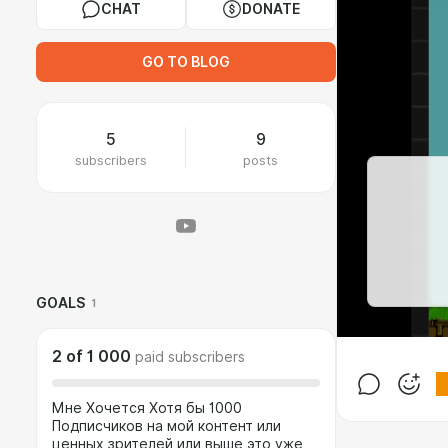
CHAT
DONATE
GO TO BLOG
5
9
subscribers
posts
GOALS
1
2
of
1 000
paid subscribers
Мне Хочется Хотя бы 1000
Подписчиков на мой контент или
ценных зрителей или выше это уже