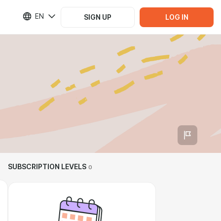
EN
SIGN UP
LOG IN
SUBSCRIPTION LEVELS
0