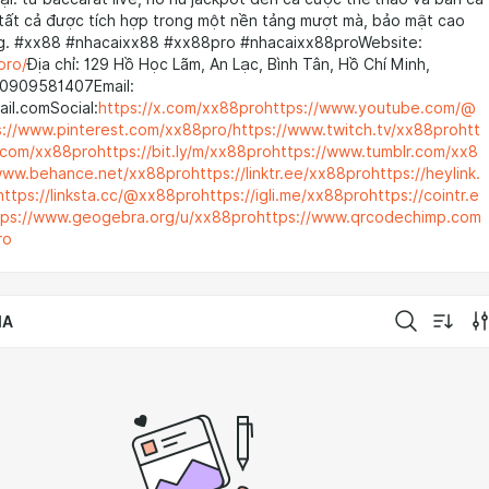
 tất cả được tích hợp trong một nền tảng mượt mà, bảo mật cao
g. #xx88 #nhacaixx88 #xx88pro #nhacaixx88proWebsite:
pro/
Địa chỉ: 129 Hồ Học Lãm, An Lạc, Bình Tân, Hồ Chí Minh,
 0909581407Email:
l.comSocial:
https://x.com/xx88pro
https://www.youtube.com/@
s://www.pinterest.com/xx88pro/
https://www.twitch.tv/xx88pro
htt
r.com/xx88pro
https://bit.ly/m/xx88pro
https://www.tumblr.com/xx8
/www.behance.net/xx88pro
https://linktr.ee/xx88pro
https://heylink.
https://linksta.cc/@xx88pro
https://igli.me/xx88pro
https://cointr.e
tps://www.geogebra.org/u/xx88pro
https://www.qrcodechimp.com
ro
IA