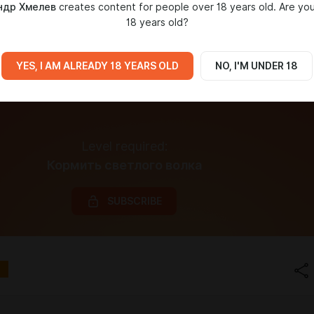
ндр Хмелев
creates content for people over 18 years old. Are you
18 years old?
YES, I AM ALREADY 18 YEARS OLD
NO, I'M UNDER 18
Level required:
Кормить светлого волка
SUBSCRIBE