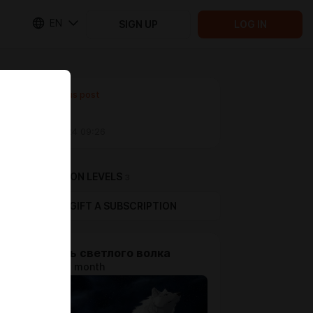
EN
SIGN UP
LOG IN
Previous post
Untitled
Feb 02 2024 09:26
SUBSCRIPTION LEVELS
3
GIFT A SUBSCRIPTION
Кормить светлого волка
$1.29 per month