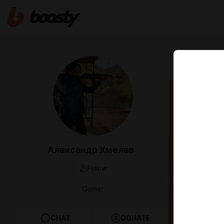
Feb 02 2024 1
Поле
Александр Хмелев
Follow
Gamer
CHAT
DONATE