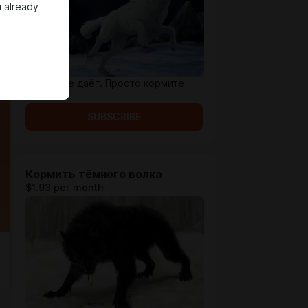
 already
Ничего не даёт. Просто кормите
Волка.
SUBSCRIBE
Кормить тёмного волка
$1.93 per month