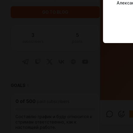
Алекса
GO TO BLOG
3
5
subscribers
posts
GOALS
1
0
of
500
paid subscribers
Составлю график и буду относится к
стримам ответственно, как к
настоящей работе.